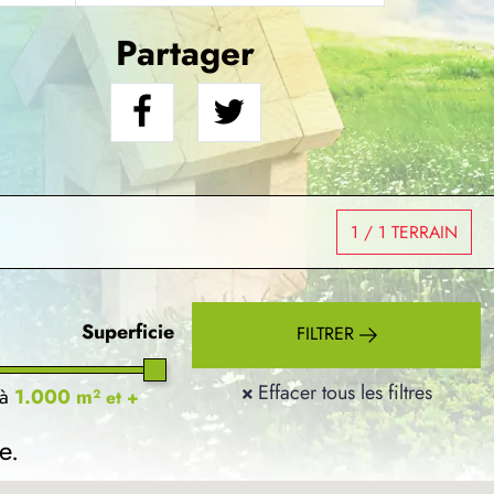
Partager
1
/ 1 TERRAIN
Superficie
FILTRER
×
Effacer tous les filtres
à
1.000 m²
et +
e.