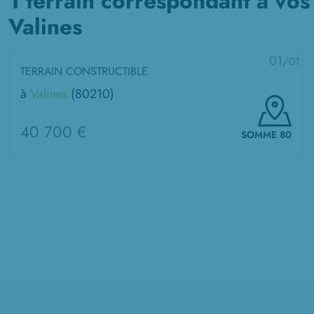
1 terrain correspondant à vos
Valines
01/
01
TERRAIN CONSTRUCTIBLE
à
Valines
(80210)
40 700 €
SOMME 80