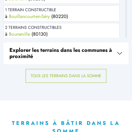
1 TERRAIN CONSTRUCTIBLE
à
Bouillancourt-en-Séry
(80220)
2 TERRAINS CONSTRUCTIBLES
à
Bourseville
(80130)
2 TERRAINS CONSTRUCTIBLES
Explorer les terrains dans les communes à
à
Cambron
(80132)
proximité
1 TERRAIN CONSTRUCTIBLE
à
Dargnies
(80570)
TOUS LES TERRAINS DANS LA SOMME
1 TERRAIN CONSTRUCTIBLE
à
Doudelainville
(80140)
4 TERRAINS CONSTRUCTIBLES
à
Eu
(76260)
8 TERRAINS CONSTRUCTIBLES
à
Feuquières-en-Vimeu
(80210)
TERRAINS À BÂTIR DANS LA
SOMME