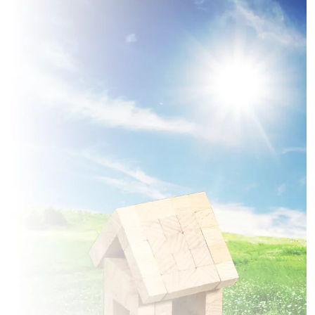
2 TERRAINS CONSTRUCTIBLES
à
Lanchères
(80230)
1 TERRAIN CONSTRUCTIBLE
à
Le Titre
(80132)
1 TERRAIN CONSTRUCTIBLE
à
Le Tréport
(76470)
1 TERRAIN CONSTRUCTIBLE
à
Maisnières
(80220)
2 TERRAINS CONSTRUCTIBLES
à
Martainneville
(80140)
1 TERRAIN CONSTRUCTIBLE
à
Mers-les-Bains
(80350)
3 TERRAINS CONSTRUCTIBLES
à
Miannay
(80132)