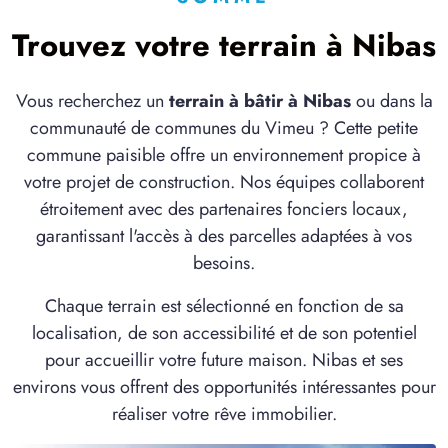
1 TERRAIN CONSTRUCTIBLE
à
Flocques
(76260)
Trouvez votre terrain à Nibas
2 TERRAINS CONSTRUCTIBLES
à
Franleu
(80210)
Vous recherchez un
terrain à bâtir à Nibas
ou dans la
6 TERRAINS CONSTRUCTIBLES
communauté de communes du Vimeu ? Cette petite
à
Fressenneville
(80390)
commune paisible offre un environnement propice à
votre projet de construction. Nos équipes collaborent
2 TERRAINS CONSTRUCTIBLES
à
Frettemeule
étroitement avec des partenaires fonciers locaux,
(80220)
garantissant l'accès à des parcelles adaptées à vos
1 TERRAIN CONSTRUCTIBLE
besoins.
à
Friaucourt
(80940)
Chaque terrain est sélectionné en fonction de sa
1 TERRAIN CONSTRUCTIBLE
à
Gamaches
(80220)
localisation, de son accessibilité et de son potentiel
pour accueillir votre future maison. Nibas et ses
1 TERRAIN CONSTRUCTIBLE
environs vous offrent des opportunités intéressantes pour
à
Guerville
(76340)
réaliser votre rêve immobilier.
1 TERRAIN CONSTRUCTIBLE
à
Huppy
(80140)