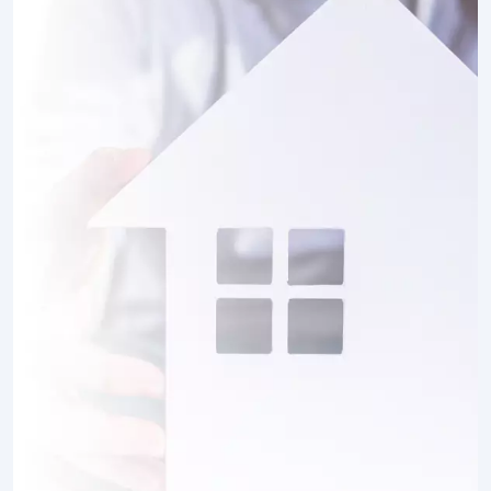
1 TERRAIN CONSTRUCTIBLE
à
Tilloy-Floriville
(80220)
1 TERRAIN CONSTRUCTIBLE
à
Toeufles
(80870)
1 TERRAIN CONSTRUCTIBLE
à
Tours-en-Vimeu
(80210)
1 TERRAIN CONSTRUCTIBLE
à
Valines
(80210)
2 TERRAINS CONSTRUCTIBLES
à
Vismes
(80140)
1 TERRAIN CONSTRUCTIBLE
à
Woincourt
(80520)