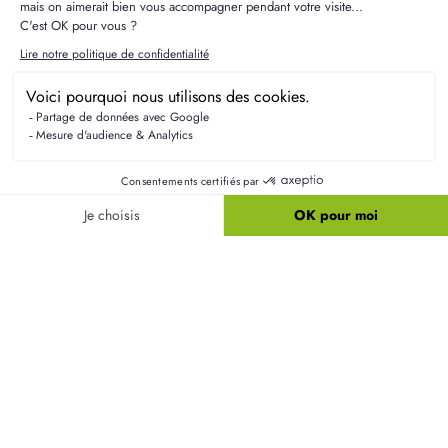
Résidences Picardes est le 1er constructeur régional de
maisons individuelles dans la Picardie
Liens utiles
Nos maisons
Nos terrains
Alertes terrain
Nos maisons + terrains
Newsletter
Financement
Mentions légales
Nos agences
Vie privée
Plan du site
Filiales