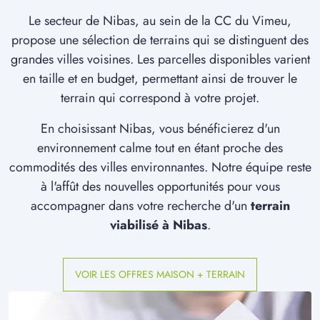
à
Ramburelles
(80140)
Le secteur de Nibas, au sein de la CC du Vimeu,
2 TERRAINS CONSTRUCTIBLES
propose une sélection de terrains qui se distinguent des
à
Rieux
(76340)
grandes villes voisines. Les parcelles disponibles varient
11 TERRAINS CONSTRUCTIBLES
en taille et en budget, permettant ainsi de trouver le
à
Rue
(80120)
terrain qui correspond à votre projet.
1 TERRAIN CONSTRUCTIBLE
En choisissant Nibas, vous bénéficierez d'un
à
Saint-Blimont
(80960)
environnement calme tout en étant proche des
4 TERRAINS CONSTRUCTIBLES
commodités des villes environnantes. Notre équipe reste
à
Saint-Maxent
(80140)
à l'affût des nouvelles opportunités pour vous
6 TERRAINS CONSTRUCTIBLES
accompagner dans votre recherche d'un
terrain
à
Saint-Pierre-en-Val
(76260)
viabilisé à Nibas
.
2 TERRAINS CONSTRUCTIBLES
à
Saint-Quentin-la-Motte-Croix-au-Bailly
(80880)
VOIR LES OFFRES MAISON + TERRAIN
1 TERRAIN CONSTRUCTIBLE
à
Saint-Valery-sur-Somme
(80230)