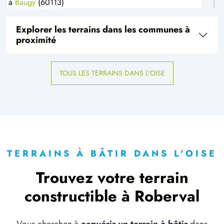
à
Baugy
(60113)
2 TERRAINS CONSTRUCTIBLES
Explorer les terrains dans les communes à
à
Bazicourt
(60700)
proximité
3 TERRAINS CONSTRUCTIBLES
à
Bienville
(60200)
TOUS LES TERRAINS DANS L'OISE
1 TERRAIN CONSTRUCTIBLE
à
Borest
(60300)
1 TERRAIN CONSTRUCTIBLE
à
Brenouille
(60870)
4 TERRAINS CONSTRUCTIBLES
à
Breuil-le-Sec
(60600)
TERRAINS À BÂTIR DANS L'OISE
4 TERRAINS CONSTRUCTIBLES
Trouvez votre terrain
à
Breuil-le-Vert
(60600)
constructible à Roberval
3 TERRAINS CONSTRUCTIBLES
à
Catenoy
(60600)