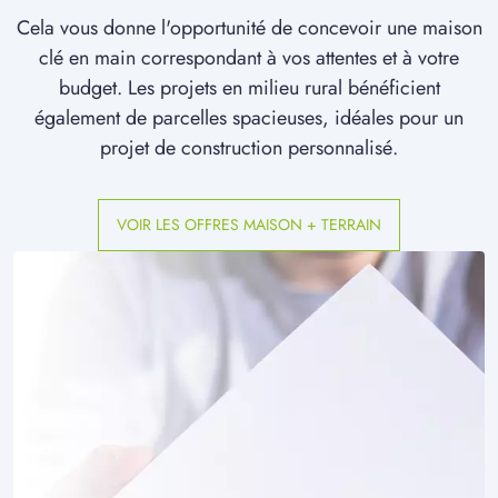
à
Monceaux
(60940)
Cela vous donne l'opportunité de concevoir une maison
clé en main correspondant à vos attentes et à votre
1 TERRAIN CONSTRUCTIBLE
à
Monchy-Humières
(60113)
budget. Les projets en milieu rural bénéficient
également de parcelles spacieuses, idéales pour un
3 TERRAINS CONSTRUCTIBLES
projet de construction personnalisé.
à
Montataire
(60160)
5 TERRAINS CONSTRUCTIBLES
à
Nointel
(60600)
VOIR LES OFFRES MAISON + TERRAIN
2 TERRAINS CONSTRUCTIBLES
à
Pont-Sainte-Maxence
(60700)
6 TERRAINS CONSTRUCTIBLES
à
Pontarmé
(60520)
6 TERRAINS CONSTRUCTIBLES
à
Pontpoint
(60700)
2 TERRAINS CONSTRUCTIBLES
à
Péroy-les-Gombries
(60440)