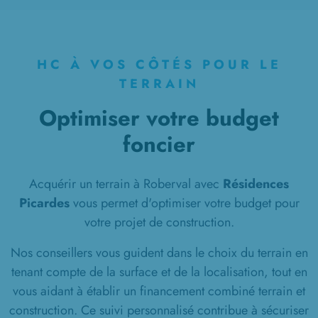
à
Saint-Martin-Longueau
(60700)
2 TERRAINS CONSTRUCTIBLES
à
Saintines
(60410)
HC À VOS CÔTÉS POUR LE
3 TERRAINS CONSTRUCTIBLES
TERRAIN
à
Senlis
(60300)
Optimiser votre budget
1 TERRAIN CONSTRUCTIBLE
foncier
à
Thiers-sur-Thève
(60520)
3 TERRAINS CONSTRUCTIBLES
à
Verberie
(60410)
Acquérir un terrain à Roberval avec
Résidences
Picardes
vous permet d'optimiser votre budget pour
1 TERRAIN CONSTRUCTIBLE
votre projet de construction.
à
Verderonne
(60140)
Nos conseillers vous guident dans le choix du terrain en
3 TERRAINS CONSTRUCTIBLES
à
Verneuil-en-Halatte
(60550)
tenant compte de la surface et de la localisation, tout en
vous aidant à établir un financement combiné terrain et
construction. Ce suivi personnalisé contribue à sécuriser