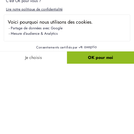
Résidences Picardes est le 1er constructeur régional de
maisons individuelles dans la Picardie
Liens utiles
Nos maisons
Nos terrains
Alertes terrain
Nos maisons + terrains
Newsletter
Financement
Mentions légales
Nos agences
Vie privée