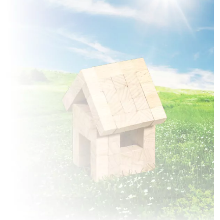
à
Fleurines
(60700)
2 TERRAINS CONSTRUCTIBLES
à
Francières
(60190)
1 TERRAIN CONSTRUCTIBLE
à
Gilocourt
(60129)
1 TERRAIN CONSTRUCTIBLE
à
Grandfresnoy
(60680)
1 TERRAIN CONSTRUCTIBLE
à
Houdancourt
(60710)
1 TERRAIN CONSTRUCTIBLE
à
Jaux
(60880)
1 TERRAIN CONSTRUCTIBLE
à
Jonquières
(60680)
1 TERRAIN CONSTRUCTIBLE
à
Labruyère
(60140)