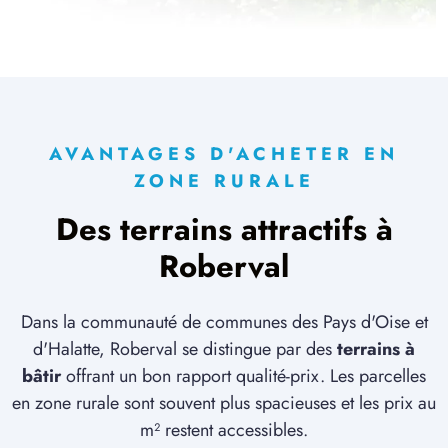
2 TERRAINS CONSTRUCTIBLES
à
Lachelle
(60190)
1 TERRAIN CONSTRUCTIBLE
à
Lacroix-Saint-Ouen
(60610)
1 TERRAIN CONSTRUCTIBLE
AVANTAGES D'ACHETER EN
à
Laigneville
(60290)
ZONE RURALE
2 TERRAINS CONSTRUCTIBLES
Des terrains attractifs à
à
Le Meux
(60880)
Roberval
3 TERRAINS CONSTRUCTIBLES
à
Liancourt
(60140)
4 TERRAINS CONSTRUCTIBLES
Dans la communauté de communes des Pays d'Oise et
à
Maimbeville
(60600)
d'Halatte, Roberval se distingue par des
terrains à
bâtir
offrant un bon rapport qualité-prix. Les parcelles
1 TERRAIN CONSTRUCTIBLE
à
Margny-lès-Compiègne
(60280)
en zone rurale sont souvent plus spacieuses et les prix au
m² restent accessibles.
2 TERRAINS CONSTRUCTIBLES