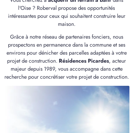
Vous cherchez à
acquérir un terrain à bâtir
dans
2 TERRAINS CONSTRUCTIBLES
l'Oise ? Roberval propose des opportunités
à
Cauffry
(60290)
intéressantes pour ceux qui souhaitent construire leur
3 TERRAINS CONSTRUCTIBLES
maison.
à
Chamant
(60300)
Grâce à notre réseau de partenaires fonciers, nous
1 TERRAIN CONSTRUCTIBLE
prospectons en permanence dans la commune et ses
à
Chevrières
(60710)
environs pour dénicher des parcelles adaptées à votre
2 TERRAINS CONSTRUCTIBLES
projet de construction.
Résidences Picardes
, acteur
à
Cinqueux
(60940)
majeur depuis 1989, vous accompagne dans cette
1 TERRAIN CONSTRUCTIBLE
recherche pour concrétiser votre projet de construction.
à
Compiègne
(60200)
2 TERRAINS CONSTRUCTIBLES
à
Creil
(60100)
2 TERRAINS CONSTRUCTIBLES
à
Crépy-en-Valois
(60800)
2 TERRAINS CONSTRUCTIBLES