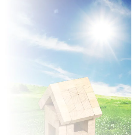
1 TERRAIN CONSTRUCTIBLE
à
Grandfresnoy
(60680)
1 TERRAIN CONSTRUCTIBLE
à
Haramont
(02600)
1 TERRAIN CONSTRUCTIBLE
à
Houdancourt
(60710)
1 TERRAIN CONSTRUCTIBLE
à
Jaux
(60880)
1 TERRAIN CONSTRUCTIBLE
à
Jonquières
(60680)
1 TERRAIN CONSTRUCTIBLE
à
Lacroix-Saint-Ouen
(60610)
2 TERRAINS CONSTRUCTIBLES
à
Le Meux
(60880)