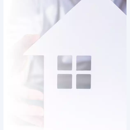
4 TERRAINS CONSTRUCTIBLES
à
Trosly-Breuil
(60350)
3 TERRAINS CONSTRUCTIBLES
à
Verberie
(60410)
1 TERRAIN CONSTRUCTIBLE
à
Vez
(60117)
3 TERRAINS CONSTRUCTIBLES
à
Villers-Cotterêts
(02600)
2 TERRAINS CONSTRUCTIBLES
à
Éméville
(60123)