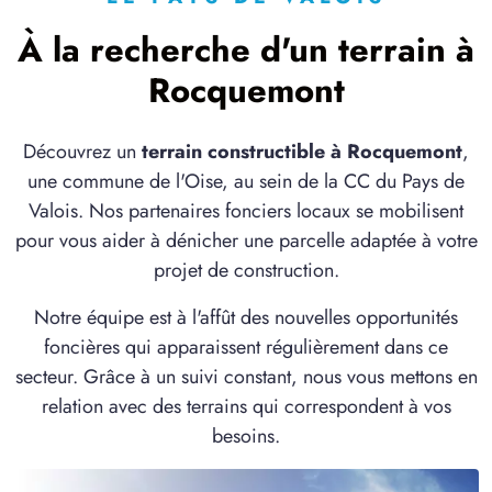
1 TERRAIN CONSTRUCTIBLE
à
Chevrières
(60710)
À la recherche d'un terrain à
1 TERRAIN CONSTRUCTIBLE
Rocquemont
à
Choisy-au-Bac
(60750)
1 TERRAIN CONSTRUCTIBLE
Découvrez un
terrain constructible à Rocquemont
,
à
Compiègne
(60200)
une commune de l'Oise, au sein de la CC du Pays de
1 TERRAIN CONSTRUCTIBLE
Valois. Nos partenaires fonciers locaux se mobilisent
à
Coyolles
(02600)
pour vous aider à dénicher une parcelle adaptée à votre
projet de construction.
2 TERRAINS CONSTRUCTIBLES
à
Crépy-en-Valois
(60800)
Notre équipe est à l'affût des nouvelles opportunités
2 TERRAINS CONSTRUCTIBLES
foncières qui apparaissent régulièrement dans ce
à
Fleurines
(60700)
secteur. Grâce à un suivi constant, nous vous mettons en
1 TERRAIN CONSTRUCTIBLE
relation avec des terrains qui correspondent à vos
à
Gilocourt
(60129)
besoins.
2 TERRAINS CONSTRUCTIBLES
à
Gondreville
(60117)