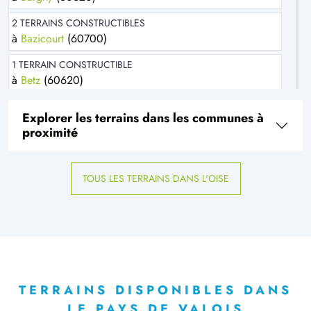
2 TERRAINS CONSTRUCTIBLES
à
Bazicourt
(60700)
1 TERRAIN CONSTRUCTIBLE
à
Betz
(60620)
1 TERRAIN CONSTRUCTIBLE
Explorer les terrains dans les communes à
à
Borest
(60300)
proximité
1 TERRAIN CONSTRUCTIBLE
à
Boursonne
(60141)
TOUS LES TERRAINS DANS L'OISE
1 TERRAIN CONSTRUCTIBLE
à
Brenouille
(60870)
3 TERRAINS CONSTRUCTIBLES
à
Chamant
(60300)
1 TERRAIN CONSTRUCTIBLE
à
Chelles
(60350)
TERRAINS DISPONIBLES DANS
LE PAYS DE VALOIS