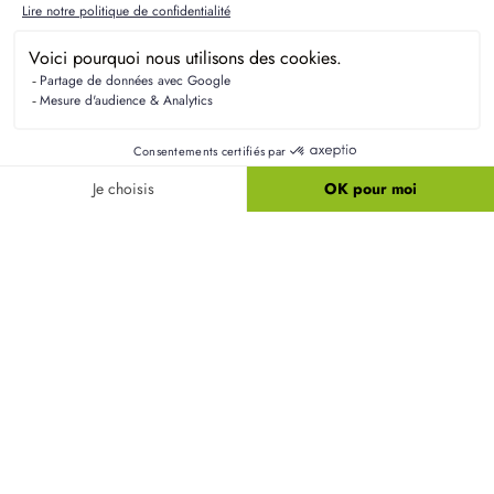
Résidences Picardes est le 1er constructeur régional de
maisons individuelles dans la Picardie
Liens utiles
Nos maisons
Nos terrains
Alertes terrain
Nos maisons + terrains
Newsletter
Financement
Mentions légales
Nos agences
Vie privée
Plan du site
Filiales