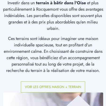
à
Roberval
(60410)
Investir dans un
terrain à bâtir dans l'Oise
et plus
particulièrement à Rocquemont vous offre des avantages
1 TERRAIN CONSTRUCTIBLE
à
Rully
(60810)
indéniables. Les parcelles disponibles sont souvent plus
grandes et à des prix plus abordables qu'en milieu
2 TERRAINS CONSTRUCTIBLES
urbain.
à
Russy-Bémont
(60117)
Ces terrains sont idéaux pour imaginer une maison
3 TERRAINS CONSTRUCTIBLES
à
Saint-Martin-Longueau
(60700)
individuelle spacieuse, tout en profitant d'un
environnement calme. En choisissant de construire dans
1 TERRAIN CONSTRUCTIBLE
cette région, vous bénéficiez d'un accompagnement
à
Saint-Étienne-Roilaye
(60350)
personnalisé tout au long de votre projet, de la
2 TERRAINS CONSTRUCTIBLES
recherche du terrain à la réalisation de votre maison.
à
Saintines
(60410)
3 TERRAINS CONSTRUCTIBLES
à
Senlis
(60300)
VOIR LES OFFRES MAISON + TERRAIN
1 TERRAIN CONSTRUCTIBLE
à
Thury-en-Valois
(60890)