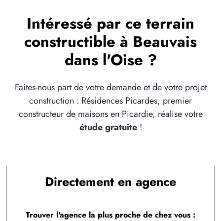
à
Bailleul-sur-Thérain
(60930)
Intéressé par ce terrain
1 TERRAIN CONSTRUCTIBLE
à
Beaumont-les-Nonains
(60390)
constructible à Beauvais
8 TERRAINS CONSTRUCTIBLES
dans l'Oise ?
à
Berneuil-en-Bray
(60390)
8 TERRAINS CONSTRUCTIBLES
Faites-nous part de votre demande et de votre projet
à
Berthecourt
(60370)
construction : Résidences Picardes, premier
5 TERRAINS CONSTRUCTIBLES
constructeur de maisons en Picardie, réalise votre
à
Blacourt
(60650)
étude gratuite
!
2 TERRAINS CONSTRUCTIBLES
à
Blicourt
(60860)
1 TERRAIN CONSTRUCTIBLE
à
Boissy-le-Bois
(60240)
Directement en agence
5 TERRAINS CONSTRUCTIBLES
à
Bresles
(60510)
Trouver l'agence la plus proche de chez vous :