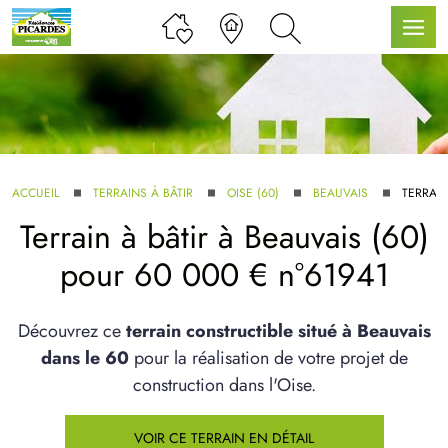
LLE GAMME
ACCUEIL
TERRAINS À BÂTIR
OISE (60)
BEAUVAIS
TERRAIN
Terrain à bâtir à Beauvais (60)
U SERVICE BDL EXTENSION
pour 60 000 € n°61941
Découvrez ce
terrain constructible situé à Beauvais
dans le 60
pour la réalisation de votre projet de
construction dans l'Oise.
UX ARTICLES
VOIR CE TERRAIN EN DÉTAIL