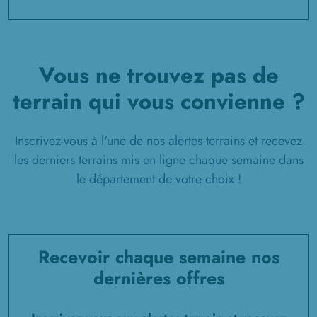
à
Juvignies
(60112)
2 TERRAINS CONSTRUCTIBLES
à
La Houssoye
(60390)
Vous ne trouvez pas de
1 TERRAIN CONSTRUCTIBLE
à
La Neuville-Garnier
(60390)
terrain qui vous convienne ?
2 TERRAINS CONSTRUCTIBLES
à
La Neuville-d'Aumont
(60790)
Inscrivez-vous à l'une de nos alertes terrains et recevez
les derniers terrains mis en ligne chaque semaine dans
4 TERRAINS CONSTRUCTIBLES
à
La Neuville-en-Hez
(60510)
le département de votre choix !
5 TERRAINS CONSTRUCTIBLES
à
La Rue-Saint-Pierre
(60510)
1 TERRAIN CONSTRUCTIBLE
Recevoir chaque semaine nos
à
Laboissière-en-Thelle
(60570)
dernières offres
1 TERRAIN CONSTRUCTIBLE
à
Lachapelle-aux-Pots
(60650)