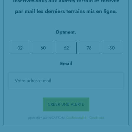
Inscrivez-vous aux alertes terrain et recevez
4 TERRAINS CONSTRUCTIBLES
par mail les derniers terrains mis en ligne.
à
Laversines
(60510)
5 TERRAINS CONSTRUCTIBLES
à
Le Coudray-sur-Thelle
(60430)
Dptment.
1 TERRAIN CONSTRUCTIBLE
à
Le Déluge
(60790)
02
60
62
76
80
2 TERRAINS CONSTRUCTIBLES
Email
à
Le Fay-Saint-Quentin
(60510)
3 TERRAINS CONSTRUCTIBLES
à
Le Mesnil-Théribus
(60240)
1 TERRAIN CONSTRUCTIBLE
à
Le Mont-Saint-Adrien
(60650)
CRÉER UNE ALERTE
1 TERRAIN CONSTRUCTIBLE
à
Lhéraule
(60650)
protection par reCAPTCHA
Confidentialité
-
Conditions
6 TERRAINS CONSTRUCTIBLES