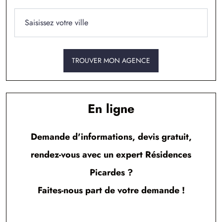
2 TERRAINS CONSTRUCTIBLES
à
Cauvigny
(60730)
4 TERRAINS CONSTRUCTIBLES
à
Corbeil-Cerf
(60110)
TROUVER MON AGENCE
7 TERRAINS CONSTRUCTIBLES
à
Crèvecoeur-le-Grand
(60360)
3 TERRAINS CONSTRUCTIBLES
à
Espaubourg
(60650)
En ligne
2 TERRAINS CONSTRUCTIBLES
à
Fontaine-Saint-Lucien
(60480)
Demande d'informations, devis gratuit,
rendez-vous avec un expert Résidences
2 TERRAINS CONSTRUCTIBLES
à
Fouquenies
(60000)
Picardes ?
3 TERRAINS CONSTRUCTIBLES
Faites-nous part de votre demande !
à
Fouquerolles
(60510)
5 TERRAINS CONSTRUCTIBLES