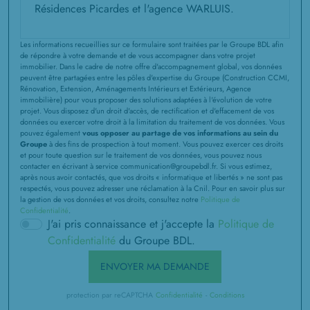
7 TERRAINS CONSTRUCTIBLES
à
Haudivillers
(60510)
Les informations recueillies sur ce formulaire sont traitées par le Groupe BDL afin
2 TERRAINS CONSTRUCTIBLES
de répondre à votre demande et de vous accompagner dans votre projet
à
Haute-Épine
(60690)
immobilier. Dans le cadre de notre offre d'accompagnement global, vos données
peuvent être partagées entre les pôles d'expertise du Groupe (Construction CCMI,
Rénovation, Extension, Aménagements Intérieurs et Extérieurs, Agence
1 TERRAIN CONSTRUCTIBLE
immobilière) pour vous proposer des solutions adaptées à l'évolution de votre
à
Heilles
(60250)
projet. Vous disposez d'un droit d'accès, de rectification et d'effacement de vos
données ou exercer votre droit à la limitation du traitement de vos données. Vous
7 TERRAINS CONSTRUCTIBLES
pouvez également
vous opposer au partage de vos informations au sein du
Groupe
à des fins de prospection à tout moment. Vous pouvez exercer ces droits
à
Hermes
(60370)
et pour toute question sur le traitement de vos données, vous pouvez nous
contacter en écrivant à service communication@groupebdl.fr. Si vous estimez,
1 TERRAIN CONSTRUCTIBLE
après nous avoir contactés, que vos droits « informatique et libertés » ne sont pas
respectés, vous pouvez adresser une réclamation à la Cnil. Pour en savoir plus sur
à
Hodenc-en-Bray
(60650)
la gestion de vos données et vos droits, consultez notre
Politique de
Confidentialité
.
1 TERRAIN CONSTRUCTIBLE
J'ai pris connaissance et j'accepte la
Politique de
à
Hondainville
(60250)
Confidentialité
du Groupe BDL.
4 TERRAINS CONSTRUCTIBLES
ENVOYER MA DEMANDE
à
Jouy-sous-Thelle
(60240)
protection par reCAPTCHA
Confidentialité
-
Conditions
2 TERRAINS CONSTRUCTIBLES