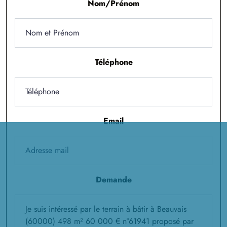
à
Francastel
(60480)
Nom/Prénom
1 TERRAIN CONSTRUCTIBLE
à
Fresneaux-Montchevreuil
(60240)
1 TERRAIN CONSTRUCTIBLE
Téléphone
à
Frocourt
(60000)
3 TERRAINS CONSTRUCTIBLES
à
Froissy
(60480)
1 TERRAIN CONSTRUCTIBLE
Email
à
Glatigny
(60650)
1 TERRAIN CONSTRUCTIBLE
à
Goincourt
(60000)
5 TERRAINS CONSTRUCTIBLES
Demande
à
Guignecourt
(60480)
3 TERRAINS CONSTRUCTIBLES
à
Hanvoile
(60650)