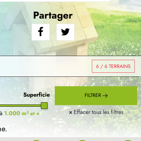
Partager
6
/ 6 TERRAINS
Superficie
FILTRER
×
Effacer tous les filtres
à
1.000 m²
et +
he.