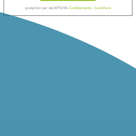
protection par reCAPTCHA
Confidentialité
-
Conditions
04/
06
TERRAIN CONSTRUCTIBLE
à
Troissereux
(60112)
77 000 €
OISE 60