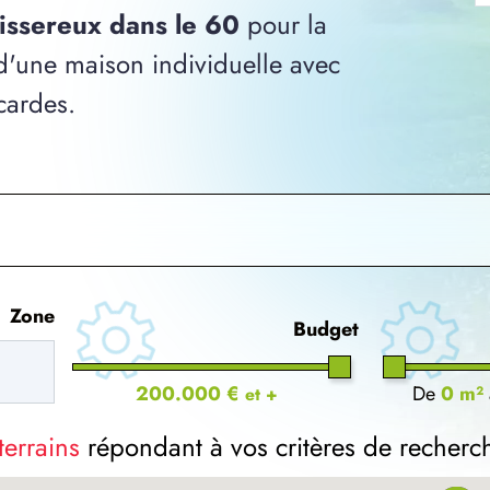
oissereux dans le 60
pour la
 d'une maison individuelle avec
cardes.
Zone
Budget
200.000 €
De
0 m²
et +
terrains
répondant à vos critères de recherc