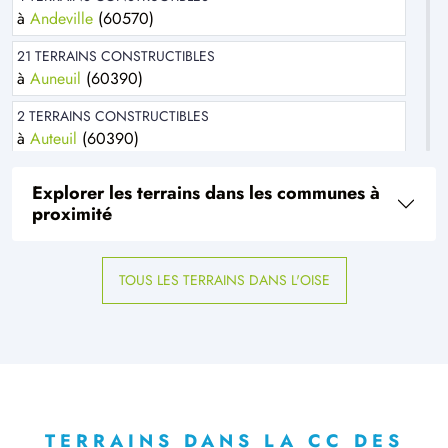
à
Andeville
(60570)
21 TERRAINS CONSTRUCTIBLES
à
Auneuil
(60390)
2 TERRAINS CONSTRUCTIBLES
à
Auteuil
(60390)
1 TERRAIN CONSTRUCTIBLE
Explorer les terrains dans les communes à
à
Bachivillers
(60240)
proximité
8 TERRAINS CONSTRUCTIBLES
à
Bailleul-sur-Thérain
(60930)
TOUS LES TERRAINS DANS L'OISE
2 TERRAINS CONSTRUCTIBLES
à
Balagny-sur-Thérain
(60250)
1 TERRAIN CONSTRUCTIBLE
à
Beaumont-les-Nonains
(60390)
25 TERRAINS CONSTRUCTIBLES
à
Beauvais
(60000)
TERRAINS DANS LA CC DES