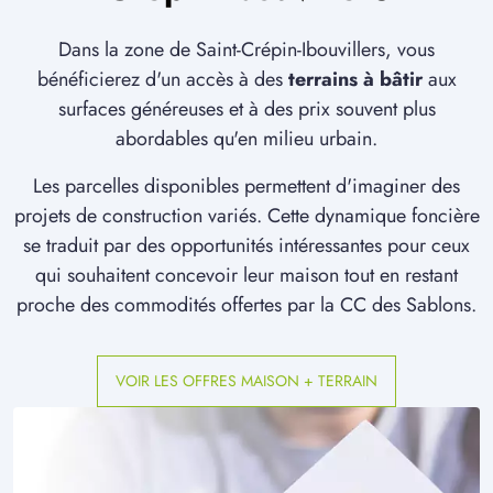
2 TERRAINS CONSTRUCTIBLES
à
Hénonville
(60119)
Dans la zone de Saint-Crépin-Ibouvillers, vous
4 TERRAINS CONSTRUCTIBLES
bénéficierez d'un accès à des
terrains à bâtir
aux
à
Jouy-sous-Thelle
(60240)
surfaces généreuses et à des prix souvent plus
abordables qu'en milieu urbain.
2 TERRAINS CONSTRUCTIBLES
à
La Houssoye
(60390)
Les parcelles disponibles permettent d'imaginer des
1 TERRAIN CONSTRUCTIBLE
projets de construction variés. Cette dynamique foncière
à
La Neuville-Garnier
(60390)
se traduit par des opportunités intéressantes pour ceux
2 TERRAINS CONSTRUCTIBLES
qui souhaitent concevoir leur maison tout en restant
à
La Neuville-d'Aumont
(60790)
proche des commodités offertes par la CC des Sablons.
1 TERRAIN CONSTRUCTIBLE
à
Laboissière-en-Thelle
(60570)
VOIR LES OFFRES MAISON + TERRAIN
5 TERRAINS CONSTRUCTIBLES
à
Le Coudray-sur-Thelle
(60430)
1 TERRAIN CONSTRUCTIBLE
à
Le Déluge
(60790)