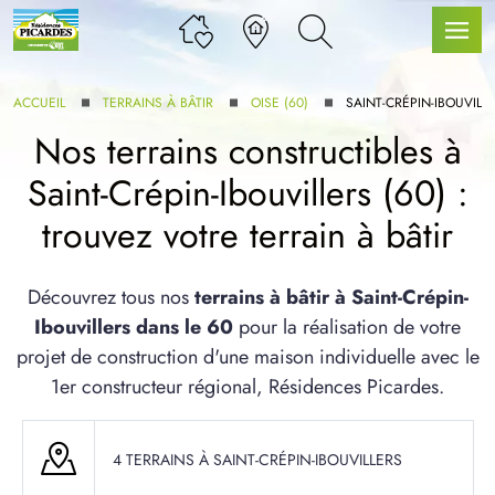
ACCUEIL
TERRAINS À BÂTIR
OISE (60)
SAINT-CRÉPIN-IBOUVILL
Nos terrains constructibles à
Saint-Crépin-Ibouvillers (60) :
LLE GAMME
trouvez votre terrain à bâtir
U SERVICE BDL EXTENSION
Découvrez tous nos
terrains à bâtir à Saint-Crépin-
Ibouvillers dans le 60
pour la réalisation de votre
projet de construction d'une maison individuelle avec le
1er constructeur régional, Résidences Picardes.
UX ARTICLES
4 TERRAINS À SAINT-CRÉPIN-IBOUVILLERS