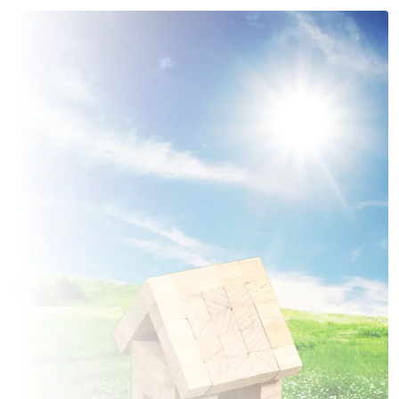
4 TERRAINS CONSTRUCTIBLES
à
Chambly
(60230)
15 TERRAINS CONSTRUCTIBLES
à
Chaumont-en-Vexin
(60240)
4 TERRAINS CONSTRUCTIBLES
à
Corbeil-Cerf
(60110)
7 TERRAINS CONSTRUCTIBLES
à
Delincourt
(60240)
1 TERRAIN CONSTRUCTIBLE
à
Dieudonné
(60530)
4 TERRAINS CONSTRUCTIBLES
à
Esches
(60110)
1 TERRAIN CONSTRUCTIBLE
à
Fleury
(60240)
3 TERRAINS CONSTRUCTIBLES
à
Fosseuse
(60540)