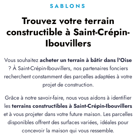
SABLONS
1 TERRAIN CONSTRUCTIBLE
à
Belle-Église
(60540)
Trouvez votre terrain
8 TERRAINS CONSTRUCTIBLES
constructible à Saint-Crépin-
à
Berneuil-en-Bray
(60390)
Ibouvillers
8 TERRAINS CONSTRUCTIBLES
à
Berthecourt
(60370)
Vous souhaitez
acheter un terrain à bâtir dans l'Oise
1 TERRAIN CONSTRUCTIBLE
? À Saint-Crépin-Ibouvillers, nos partenaires fonciers
à
Boissy-le-Bois
(60240)
recherchent constamment des parcelles adaptées à votre
6 TERRAINS CONSTRUCTIBLES
projet de construction.
à
Bornel
(60540)
Grâce à notre savoir-faire, nous vous aidons à identifier
6 TERRAINS CONSTRUCTIBLES
les
terrains constructibles à Saint-Crépin-Ibouvillers
à
Bouconvillers
(60240)
et à vous projeter dans votre future maison. Les parcelles
2 TERRAINS CONSTRUCTIBLES
disponibles offrent des surfaces variées, idéales pour
à
Cauvigny
(60730)
concevoir la maison qui vous ressemble.