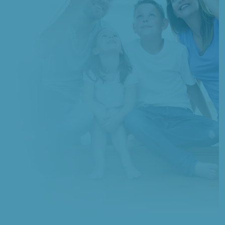
1 TERRAIN CONSTRUCTIBLE
à
Villeneuve-les-Sablons
(60175)
1 TERRAIN CONSTRUCTIBLE
à
Villers-Saint-Sépulcre
(60134)
1 TERRAIN CONSTRUCTIBLE
à
Villotran
(60390)
8 TERRAINS CONSTRUCTIBLES
à
Warluis
(60430)