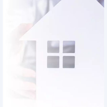
3 TERRAINS CONSTRUCTIBLES
à
Le Mesnil-Théribus
(60240)
2 TERRAINS CONSTRUCTIBLES
à
Le Mesnil-en-Thelle
(60530)
2 TERRAINS CONSTRUCTIBLES
à
Lierville
(60240)
1 TERRAIN CONSTRUCTIBLE
à
Lormaison
(60110)
1 TERRAIN CONSTRUCTIBLE
à
Monneville
(60240)
5 TERRAINS CONSTRUCTIBLES
à
Mouy
(60250)
5 TERRAINS CONSTRUCTIBLES
à
Méru
(60110)