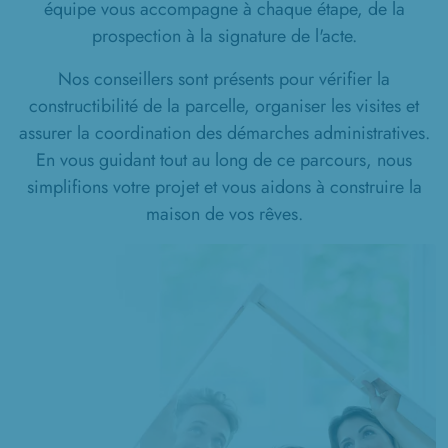
à
Rainvillers
(60650)
équipe vous accompagne à chaque étape, de la
prospection à la signature de l'acte.
2 TERRAINS CONSTRUCTIBLES
à
Ressons-l'Abbaye
(60790)
Nos conseillers sont présents pour vérifier la
14 TERRAINS CONSTRUCTIBLES
constructibilité de la parcelle, organiser les visites et
à
Saint-Paul
(60650)
assurer la coordination des démarches administratives.
En vous guidant tout au long de ce parcours, nous
1 TERRAIN CONSTRUCTIBLE
à
Saint-Sulpice
(60430)
simplifions votre projet et vous aidons à construire la
maison de vos rêves.
11 TERRAINS CONSTRUCTIBLES
à
Sainte-Geneviève
(60730)
1 TERRAIN CONSTRUCTIBLE
à
Therdonne
(60510)
15 TERRAINS CONSTRUCTIBLES
à
Ully-Saint-Georges
(60730)
1 TERRAIN CONSTRUCTIBLE
à
Valdampierre
(60790)