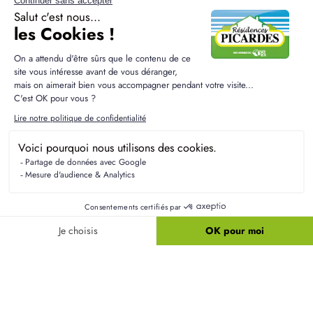
immobilier. Dans le cadre de notre offre d'accompagnement global, vos données
peuvent être partagées entre les pôles d'expertise du Groupe (Construction CCMI,
Rénovation, Extension, Aménagements Intérieurs et Extérieurs, Agence
immobilière) pour vous proposer des solutions adaptées à l'évolution de votre
projet. Vous disposez d'un droit d'accès, de rectification et d'effacement de vos
données ou exercer votre droit à la limitation du traitement de vos données. Vous
pouvez également
vous opposer au partage de vos informations au sein du
Groupe
à des fins de prospection à tout moment. Vous pouvez exercer ces droits
et pour toute question sur le traitement de vos données, vous pouvez nous
contacter en écrivant à service communication@groupebdl.fr. Si vous estimez,
après nous avoir contactés, que vos droits « informatique et libertés » ne sont pas
respectés, vous pouvez adresser une réclamation à la Cnil. Pour en savoir plus sur
la gestion de vos données et vos droits, consultez notre
Politique de
Confidentialité
.
J'ai pris connaissance et j'accepte la
Politique de
Confidentialité
du Groupe BDL.
ENVOYER MA DEMANDE
protection par reCAPTCHA
Confidentialité
-
Conditions