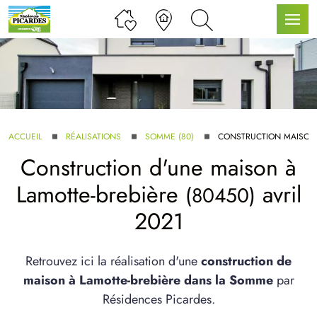
LLE GAMME
ACCUEIL
RÉALISATIONS
SOMME (80)
CONSTRUCTION MAISON 
Construction d'une maison à
U SERVICE BDL EXTENSION
Lamotte-brebière
avril
(80450)
2021
Retrouvez ici la réalisation d'une
construction de
maison à Lamotte-brebière dans la Somme
par
UX ARTICLES
Résidences Picardes.