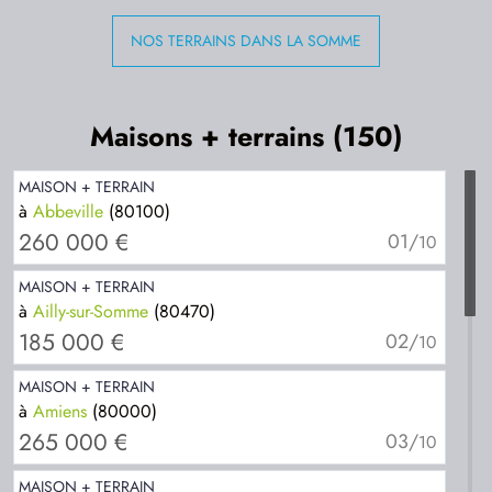
TERRAIN CONSTRUCTIBLE
NOS TERRAINS DANS LA SOMME
à
Corbie
(80800)
97 000 €
05/
16
Maisons + terrains (150)
TERRAIN CONSTRUCTIBLE
à
Doullens
(80600)
25 000 €
06/
16
MAISON + TERRAIN
à
Abbeville
(80100)
TERRAIN CONSTRUCTIBLE
260 000 €
01/
10
à
Flixecourt
(80420)
40 000 €
07/
16
MAISON + TERRAIN
à
Ailly-sur-Somme
(80470)
TERRAIN CONSTRUCTIBLE
185 000 €
02/
10
à
Longueau
(80330)
111 500 €
08/
16
MAISON + TERRAIN
à
Amiens
(80000)
TERRAIN CONSTRUCTIBLE
265 000 €
03/
10
à
Mers-les-Bains
(80350)
44 025 €
09/
16
MAISON + TERRAIN