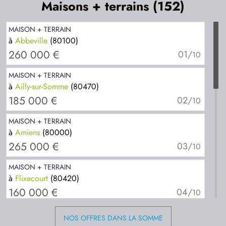
Maisons + terrains (152)
TERRAIN CONSTRUCTIBLE
à
Doullens
(80600)
25 000 €
06/
16
MAISON + TERRAIN
à
Abbeville
(80100)
TERRAIN CONSTRUCTIBLE
260 000 €
01/
10
à
Flixecourt
(80420)
40 000 €
07/
16
MAISON + TERRAIN
à
Ailly-sur-Somme
(80470)
TERRAIN CONSTRUCTIBLE
185 000 €
02/
10
à
Longueau
(80330)
111 500 €
08/
16
MAISON + TERRAIN
à
Amiens
(80000)
TERRAIN CONSTRUCTIBLE
265 000 €
03/
10
à
Mers-les-Bains
(80350)
44 025 €
09/
16
MAISON + TERRAIN
à
Flixecourt
(80420)
TERRAIN CONSTRUCTIBLE
160 000 €
04/
10
à
Montdidier
(80500)
49 500 €
10/
16
MAISON + TERRAIN
NOS OFFRES DANS LA SOMME
à
Longueau
(80330)