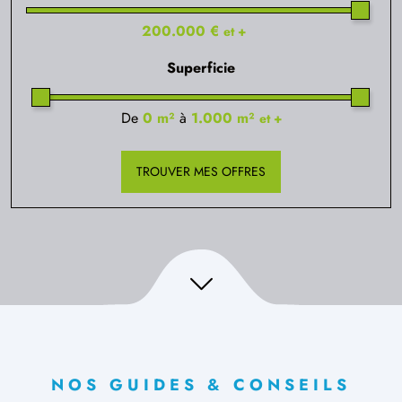
à
Salouël
(80480)
TERRAIN CONSTRUCTIBLE
385 500 €
10/
10
200.000 €
et +
à
Villers-Bretonneux
(80800)
210 200 €
16/
16
Superficie
De
0 m²
à
1.000 m²
et +
TROUVER MES OFFRES
NOS GUIDES & CONSEILS