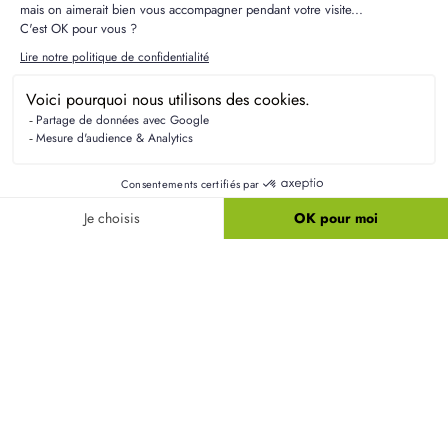
Groupe
à des fins de prospection à tout moment. Vous pouvez exercer ces droits
et pour toute question sur le traitement de vos données, vous pouvez nous
contacter en écrivant à service communication@groupebdl.fr. Si vous estimez,
après nous avoir contactés, que vos droits « informatique et libertés » ne sont pas
respectés, vous pouvez adresser une réclamation à la Cnil. Pour en savoir plus sur
la gestion de vos données et vos droits, consultez notre
Politique de
Confidentialité
.
J'ai pris connaissance et j'accepte la
Politique de
Confidentialité
du Groupe BDL.
ENVOYER MA DEMANDE
protection par reCAPTCHA
Confidentialité
-
Conditions