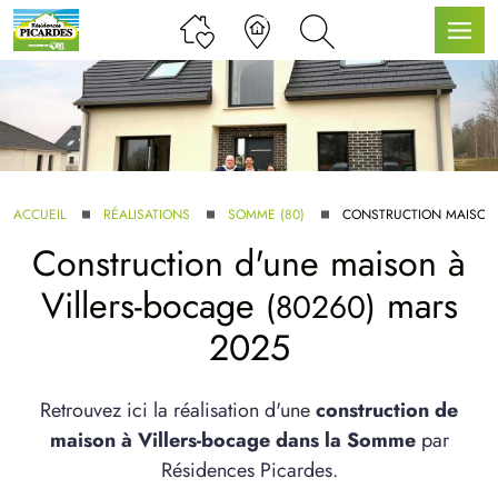
LLE GAMME
ACCUEIL
RÉALISATIONS
SOMME (80)
CONSTRUCTION MAISON 
Construction d'une maison à
U SERVICE BDL EXTENSION
Villers-bocage
mars
(80260)
2025
Retrouvez ici la réalisation d'une
construction de
maison à Villers-bocage dans la Somme
par
UX ARTICLES
Résidences Picardes.