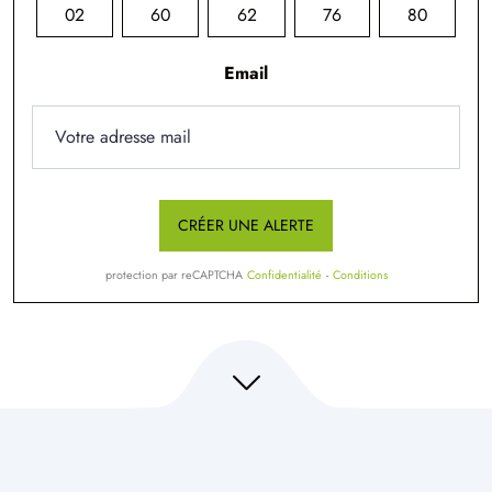
02
60
62
76
80
Email
CRÉER UNE ALERTE
protection par reCAPTCHA
Confidentialité
-
Conditions