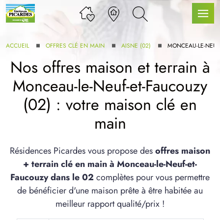
ACCUEIL
OFFRES CLÉ EN MAIN
AISNE (02)
MONCEAU-LE-NEUF
Nos offres maison et terrain à
Monceau-le-Neuf-et-Faucouzy
LLE GAMME
(02) : votre maison clé en
main
U SERVICE BDL EXTENSION
Résidences Picardes vous propose des
offres maison
+ terrain clé en main à Monceau-le-Neuf-et-
Faucouzy dans le 02
complètes pour vous permettre
de bénéficier d'une maison prête à être habitée au
UX ARTICLES
meilleur rapport qualité/prix !