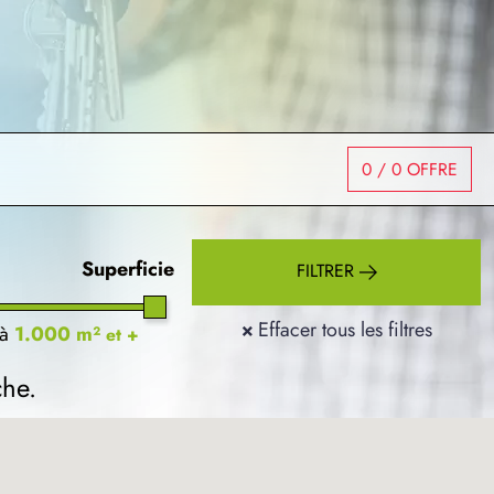
0
/ 0 OFFRE
Superficie
FILTRER
×
Effacer tous les filtres
à
1.000 m²
et +
che.