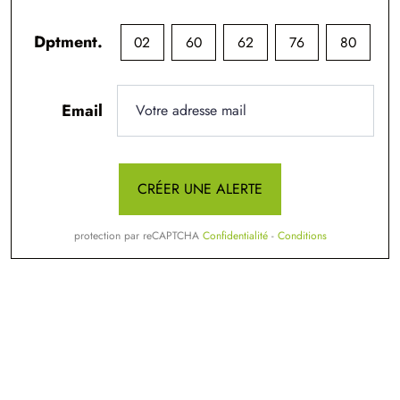
Dptment.
02
60
62
76
80
Email
CRÉER UNE ALERTE
protection par reCAPTCHA
Confidentialité
-
Conditions