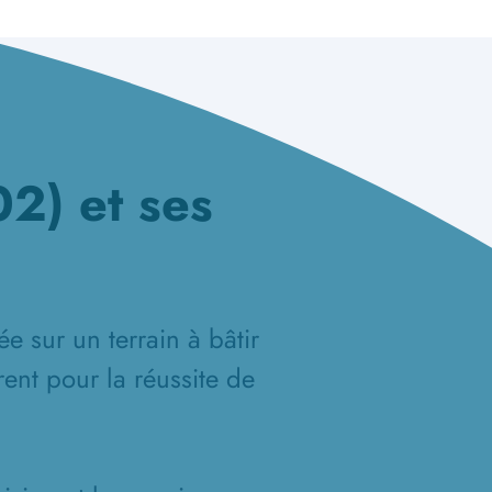
2) et ses
e sur un terrain à bâtir
ent pour la réussite de