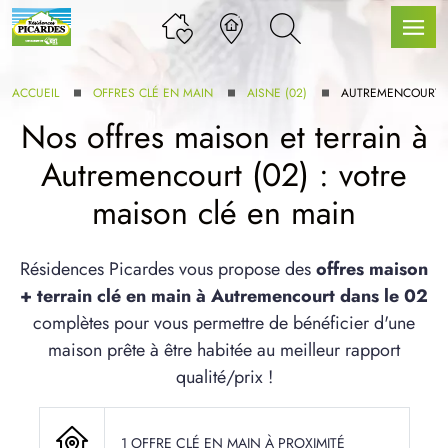
ACCUEIL
OFFRES CLÉ EN MAIN
AISNE (02)
AUTREMENCOURT
Nos offres maison et terrain à
Autremencourt (02) : votre
LLE GAMME
maison clé en main
U SERVICE BDL EXTENSION
Résidences Picardes vous propose des
offres maison
+ terrain clé en main à Autremencourt dans le 02
complètes pour vous permettre de bénéficier d'une
maison prête à être habitée au meilleur rapport
qualité/prix !
UX ARTICLES
1 OFFRE CLÉ EN MAIN À PROXIMITÉ