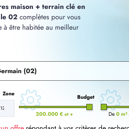
res maison + terrain clé en
 le 02
complètes pour vous
 à être habitée au meilleur
Germain (02)
Zone
Budget
200.000 €
De
0 m²
et +
cun offre
répondant à vos critères de recher