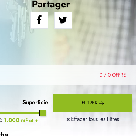
Partager
0
/ 0 OFFRE
Superficie
FILTRER
×
Effacer tous les filtres
à
1.000 m²
et +
che.