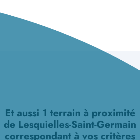
Et aussi 1 terrain à proximité
de Lesquielles-Saint-Germain
correspondant à vos critères