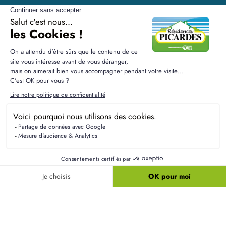
Résidences Picardes est le 1er constructeur régional de
maisons individuelles dans la Picardie
Liens utiles
Nos maisons
Nos terrains
Alertes terrain
Nos maisons + terrains
Newsletter
Financement
Mentions légales
Nos agences
Vie privée