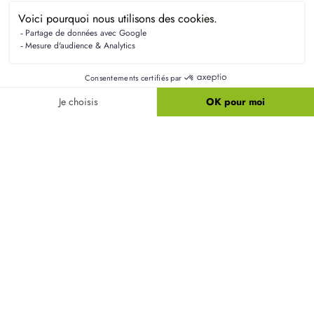
À Courboin, certains aménagements comme les
clôtures, les jardins ou les finitions intérieures
peuvent rester à la charge du propriétaire, selon le
contrat signé. Nous vous conseillons de bien
définir ces éléments lors de la phase de
conception.
Est-il possible de modifier les plans d'un modèle
de maison ?
Quel budget total prévoir pour un projet à
Courboin ?