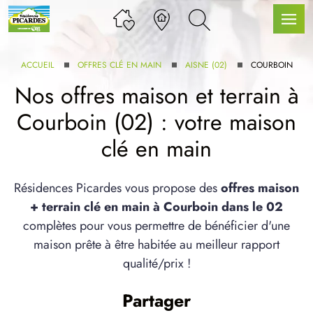
ACCUEIL
OFFRES CLÉ EN MAIN
AISNE (02)
COURBOIN
Nos offres maison et terrain à
Courboin (02) : votre maison
LLE GAMME
clé en main
U SERVICE BDL EXTENSION
Résidences Picardes vous propose des
offres maison
+ terrain clé en main à Courboin dans le 02
complètes pour vous permettre de bénéficier d'une
maison prête à être habitée au meilleur rapport
qualité/prix !
UX ARTICLES
Partager