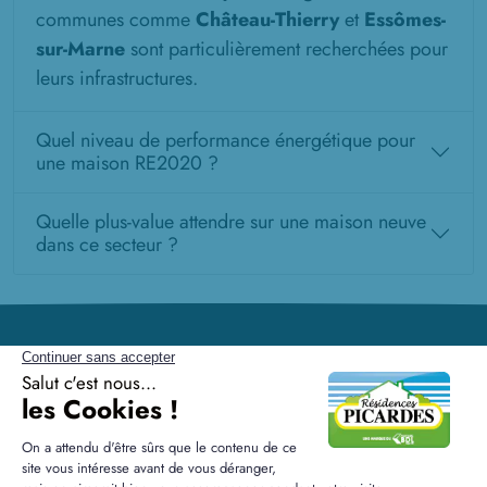
communes comme
Château-Thierry
et
Essômes-
sur-Marne
sont particulièrement recherchées pour
leurs infrastructures.
Quel niveau de performance énergétique pour
une maison RE2020 ?
Quelle plus-value attendre sur une maison neuve
dans ce secteur ?