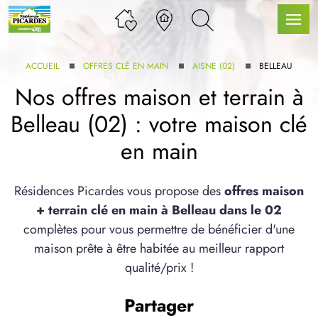
ACCUEIL
OFFRES CLÉ EN MAIN
AISNE (02)
BELLEAU
Nos offres maison et terrain à
Belleau (02) : votre maison clé
LLE GAMME
en main
U SERVICE BDL EXTENSION
Résidences Picardes vous propose des
offres maison
+ terrain clé en main à Belleau dans le 02
complètes pour vous permettre de bénéficier d'une
maison prête à être habitée au meilleur rapport
qualité/prix !
UX ARTICLES
Partager