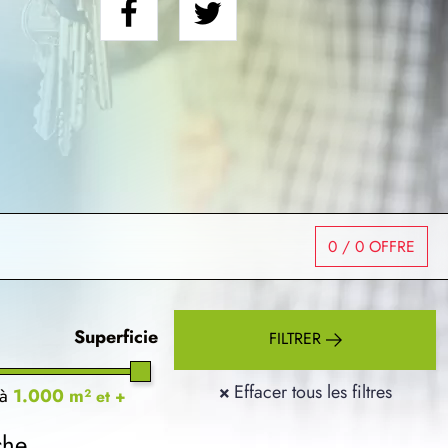
0
/ 0 OFFRE
Superficie
FILTRER
×
Effacer tous les filtres
à
1.000 m²
et +
che.