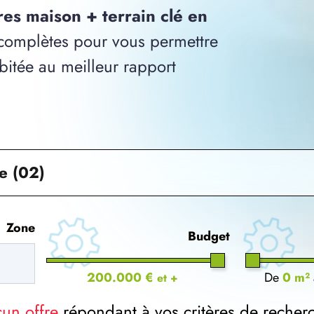
res maison + terrain clé en
omplètes pour vous permettre
bitée au meilleur rapport
e (02)
Zone
Budget
200.000 €
De
0 m²
et +
cun offre
répondant à vos critères de recher