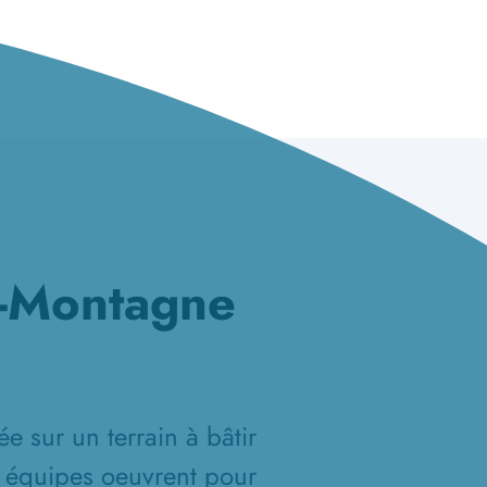
a-Montagne
e sur un terrain à bâtir
s équipes oeuvrent pour