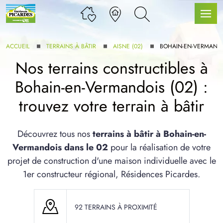
ACCUEIL
TERRAINS À BÂTIR
AISNE (02)
BOHAIN-EN-VERMAND
Nos terrains constructibles à
Bohain-en-Vermandois (02) :
LLE GAMME
trouvez votre terrain à bâtir
U SERVICE BDL EXTENSION
Découvrez tous nos
terrains à bâtir à Bohain-en-
Vermandois dans le 02
pour la réalisation de votre
projet de construction d'une maison individuelle avec le
1er constructeur régional, Résidences Picardes.
UX ARTICLES
92 TERRAINS À PROXIMITÉ