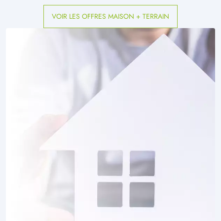
à
Tupigny
(02120)
VOIR LES OFFRES MAISON + TERRAIN
3 TERRAINS CONSTRUCTIBLES
à
Vendhuile
(02420)
1 TERRAIN CONSTRUCTIBLE
à
Wassigny
(02630)
1 TERRAIN CONSTRUCTIBLE
à
Étaves-et-Bocquiaux
(02110)
3 TERRAINS CONSTRUCTIBLES
à
Étreux
(02510)