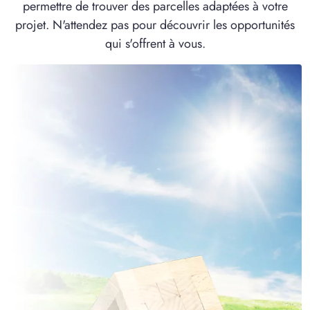
permettre de trouver des parcelles adaptées à votre
3 TERRAINS CONSTRUCTIBLES
projet. N'attendez pas pour découvrir les opportunités
à
Joncourt
(02420)
qui s'offrent à vous.
1 TERRAIN CONSTRUCTIBLE
à
Lehaucourt
(02420)
1 TERRAIN CONSTRUCTIBLE
à
Lehaucourt
(02420)
1 TERRAIN CONSTRUCTIBLE
à
Lempire
(02420)
1 TERRAIN CONSTRUCTIBLE
à
Lesdins
(02100)
1 TERRAIN CONSTRUCTIBLE
à
Lesquielles-Saint-Germain
(02120)
1 TERRAIN CONSTRUCTIBLE
à
Montbrehain
(02110)
1 TERRAIN CONSTRUCTIBLE