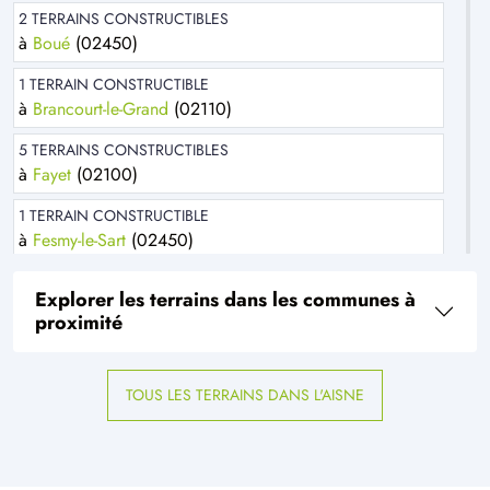
2 TERRAINS CONSTRUCTIBLES
à
Boué
(02450)
1 TERRAIN CONSTRUCTIBLE
à
Brancourt-le-Grand
(02110)
5 TERRAINS CONSTRUCTIBLES
à
Fayet
(02100)
1 TERRAIN CONSTRUCTIBLE
à
Fesmy-le-Sart
(02450)
1 TERRAIN CONSTRUCTIBLE
Explorer les terrains dans les communes à
à
Flavigny-le-Grand-et-Beaurain
(02120)
proximité
1 TERRAIN CONSTRUCTIBLE
à
Fontaine-Uterte
(02110)
TOUS LES TERRAINS DANS L'AISNE
2 TERRAINS CONSTRUCTIBLES
à
Fresnoy-le-Grand
(02230)
1 TERRAIN CONSTRUCTIBLE