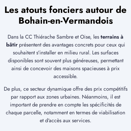
Les atouts fonciers autour de
3 TERRAINS CONSTRUCTIBLES
à
Prémont
(02110)
Bohain-en-Vermandois
1 TERRAIN CONSTRUCTIBLE
à
Ramicourt
(02110)
Dans la CC Thiérache Sambre et Oise, les
terrains à
1 TERRAIN CONSTRUCTIBLE
bâtir
présentent des avantages concrets pour ceux qui
à
Rouvroy
(02100)
souhaitent s'installer en milieu rural. Les surfaces
disponibles sont souvent plus généreuses, permettant
5 TERRAINS CONSTRUCTIBLES
à
Saint-Quentin
(02100)
ainsi de concevoir des maisons spacieuses à prix
accessible.
6 TERRAINS CONSTRUCTIBLES
à
Seboncourt
(02110)
De plus, ce secteur dynamique offre des prix compétitifs
4 TERRAINS CONSTRUCTIBLES
par rapport aux zones urbaines. Néanmoins, il est
à
Sequehart
(02420)
important de prendre en compte les spécificités de
chaque parcelle, notamment en termes de viabilisation
2 TERRAINS CONSTRUCTIBLES
à
Thenelles
(02390)
et d'accès aux services.
1 TERRAIN CONSTRUCTIBLE