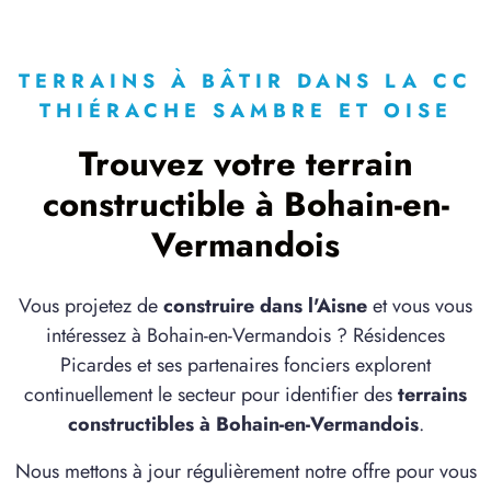
à
Grand-Verly
(02120)
1 TERRAIN CONSTRUCTIBLE
à
Gricourt
(02100)
TERRAINS À BÂTIR DANS LA CC
THIÉRACHE SAMBRE ET OISE
3 TERRAINS CONSTRUCTIBLES
à
Grougis
(02110)
Trouvez votre terrain
6 TERRAINS CONSTRUCTIBLES
constructible à Bohain-en-
à
Hargicourt
(02420)
Vermandois
1 TERRAIN CONSTRUCTIBLE
à
Hargicourt
(02420)
Vous projetez de
construire dans l'Aisne
et vous vous
2 TERRAINS CONSTRUCTIBLES
intéressez à Bohain-en-Vermandois ? Résidences
à
Harly
(02100)
Picardes et ses partenaires fonciers explorent
1 TERRAIN CONSTRUCTIBLE
continuellement le secteur pour identifier des
terrains
à
Homblières
(02720)
constructibles à Bohain-en-Vermandois
.
1 TERRAIN CONSTRUCTIBLE
Nous mettons à jour régulièrement notre offre pour vous
à
Iron
(02510)