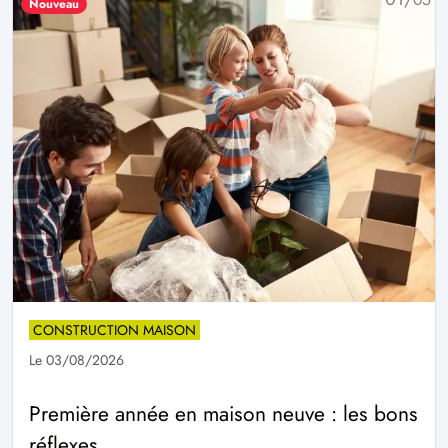
Nouveau
98 000 €
25/
25
CONSTRUCTION MAISON
Le 03/08/2026
Première année en maison neuve : les bons
réflexes