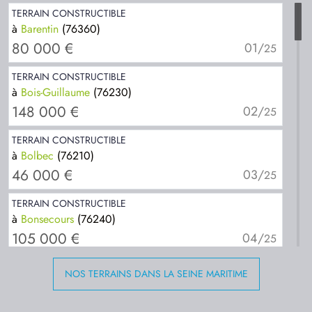
TERRAIN CONSTRUCTIBLE
à
Barentin
(76360)
80 000 €
01/
25
TERRAIN CONSTRUCTIBLE
à
Bois-Guillaume
(76230)
148 000 €
02/
25
TERRAIN CONSTRUCTIBLE
à
Bolbec
(76210)
46 000 €
03/
25
TERRAIN CONSTRUCTIBLE
à
Bonsecours
(76240)
105 000 €
04/
25
TERRAIN CONSTRUCTIBLE
NOS TERRAINS DANS LA SEINE MARITIME
à
Cany-Barville
(76450)
39 500 €
05/
25