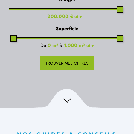
TERRAIN CONSTRUCTIBLE
200.000 €
et +
à
Mont-Saint-Aignan
(76130)
189 000 €
16/
25
Superficie
TERRAIN CONSTRUCTIBLE
De
0 m²
à
1.000 m²
à
Montville
(76710)
et +
92 000 €
17/
25
TROUVER MES OFFRES
TERRAIN CONSTRUCTIBLE
à
Notre-Dame-de-Gravenchon
(76330)
65 300 €
18/
25
TERRAIN CONSTRUCTIBLE
à
Offranville
(76550)
55 000 €
19/
25
TERRAIN CONSTRUCTIBLE
à
Quincampoix
(76230)