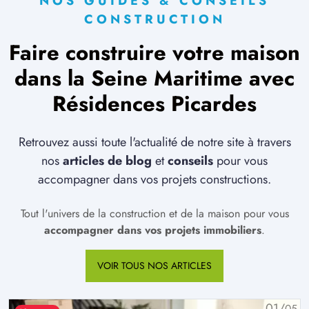
NOS GUIDES & CONSEILS
132 500 €
20/
25
CONSTRUCTION
TERRAIN CONSTRUCTIBLE
Faire construire votre maison
à
Saint-Étienne-du-Rouvray
(76800)
97 000 €
21/
25
dans la Seine Maritime avec
TERRAIN CONSTRUCTIBLE
Résidences Picardes
à
Saint-Nicolas-d'Aliermont
(76510)
62 000 €
22/
25
Retrouvez aussi toute l'actualité de notre site à travers
TERRAIN CONSTRUCTIBLE
nos
articles de blog
et
conseils
pour vous
à
Saint-Pierre-lès-Elbeuf
(76320)
accompagner dans vos projets constructions.
71 000 €
23/
25
Tout l'univers de la construction et de la maison pour vous
TERRAIN CONSTRUCTIBLE
accompagner dans vos projets immobiliers
.
à
Saint-Valery-en-Caux
(76460)
47 000 €
24/
25
VOIR TOUS NOS ARTICLES
TERRAIN CONSTRUCTIBLE
à
Yvetot
(76190)
01/
05