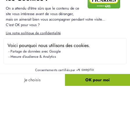
immobilière) pour vous proposer des solutions adaptées à l'évolution de votre
projet. Vous disposez d'un droit d'accès, de rectification et d'effacement de vos
données ou exercer votre droit à la limitation du traitement de vos données. Vous
pouvez également
vous opposer au partage de vos informations au sein du
Groupe
à des fins de prospection à tout moment. Vous pouvez exercer ces droits
et pour toute question sur le traitement de vos données, vous pouvez nous
contacter en écrivant à service communication@groupebdl.fr. Si vous estimez,
après nous avoir contactés, que vos droits « informatique et libertés » ne sont pas
respectés, vous pouvez adresser une réclamation à la Cnil. Pour en savoir plus sur
la gestion de vos données et vos droits, consultez notre
Politique de
Confidentialité
.
J'ai pris connaissance et j'accepte la
Politique de
Confidentialité
du Groupe BDL.
ENVOYER MA DEMANDE
protection par reCAPTCHA
Confidentialité
-
Conditions