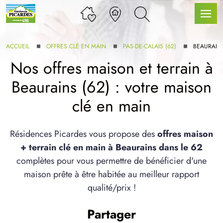
ACCUEIL
OFFRES CLÉ EN MAIN
PAS-DE-CALAIS (62)
BEAURAIN
Nos offres maison et terrain à
Beaurains (62) : votre maison
LLE GAMME
clé en main
U SERVICE BDL EXTENSION
Résidences Picardes vous propose des
offres maison
+ terrain clé en main à Beaurains dans le 62
complètes pour vous permettre de bénéficier d'une
maison prête à être habitée au meilleur rapport
qualité/prix !
UX ARTICLES
Partager