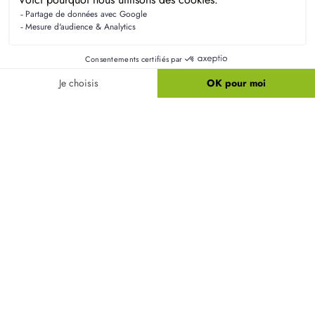
Liens utiles
Nos maisons
Nos terrains
Alertes terrain
Nos maisons + terrains
Newsletter
Financement
Mentions légales
Nos agences
Vie privée
Plan du site
Filiales