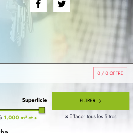
0
/ 0 OFFRE
Superficie
FILTRER
×
Effacer tous les filtres
à
1.000 m²
et +
che.