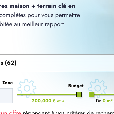
res maison + terrain clé en
complètes pour vous permettre
bitée au meilleur rapport
s (62)
Zone
Budget
200.000 €
De
0 m²
et +
cun offre
répondant à vos critères de recher