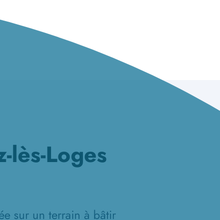
-lès-Loges
e sur un terrain à bâtir