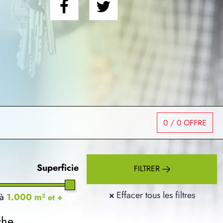
0
/ 0 OFFRE
Superficie
FILTRER
×
Effacer tous les filtres
à
1.000 m²
et +
che.