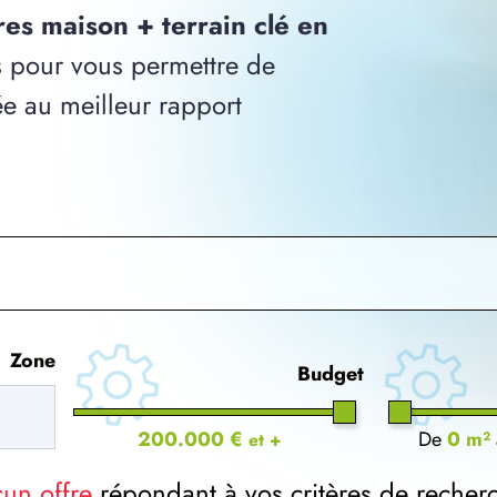
res maison + terrain clé en
 pour vous permettre de
ée au meilleur rapport
Zone
Budget
200.000 €
De
0 m²
et +
cun offre
répondant à vos critères de recher