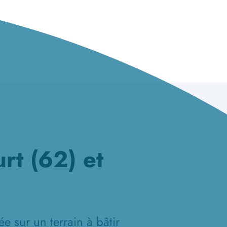
rt (62) et
e sur un terrain à bâtir