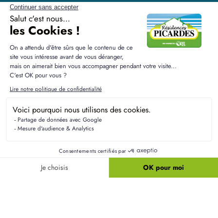
Résidences Picardes est le 1er constructeur régional de
maisons individuelles dans la Picardie
Liens utiles
Nos maisons
Nos terrains
Alertes terrain
Nos maisons + terrains
Newsletter
Financement
Mentions légales
Nos agences
Vie privée