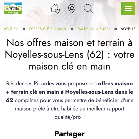
ACCUEIL
OFFRES CLÉ EN MAIN
PAS-DE-CALAIS (62)
NOYELLES
Nos offres maison et terrain à
Noyelles-sous-Lens (62) : votre
LLE GAMME
maison clé en main
U SERVICE BDL EXTENSION
Résidences Picardes vous propose des
offres maison
+ terrain clé en main à Noyelles-sous-Lens dans le
62
complètes pour vous permettre de bénéficier d'une
maison prête à être habitée au meilleur rapport
qualité/prix !
UX ARTICLES
Partager