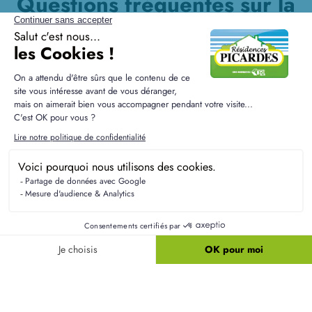
Questions fréquentes sur la
construction à Saint-Martin-
du-Bec
Quels sont les critères de performance
énergétique d'une maison RE2020 à Saint-
Martin-du-Bec ?
Les maisons conformes à la norme RE2020 offrent
une performance énergétique améliorée,
permettant de réduire significativement les
consommations. Attendez-vous à des constructions
avec un excellent niveau d'isolation et des
systèmes de chauffage efficaces.
Quelle est la plus-value d'une maison neuve