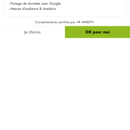
Le délai entre la signature et l'emménagement
varie en fonction du projet, mais en général, il faut
prévoir plusieurs mois pour la construction et les
finitions. Nos équipes s'efforcent de respecter les
délais convenus pour votre satisfaction.
Comment s'intégrer dans un nouveau quartier à
Saint-Vincent-Cramesnil ?
Quels aménagements restent à prévoir après la
construction ?