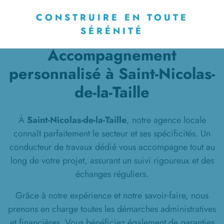
CONSTRUIRE EN TOUTE
SÉRÉNITÉ
Accompagnement
personnalisé à Saint-Nicolas-
de-la-Taille
À
Saint-Nicolas-de-la-Taille
, notre agence locale
connaît parfaitement le secteur et ses spécificités. Un
conducteur de travaux dédié vous accompagne tout au
long de votre projet, assurant un suivi rigoureux et des
échanges réguliers.
Grâce à notre expérience et notre savoir-faire, nous
prenons en charge toutes les démarches administratives
et financières. Vous bénéficiez également de garanties