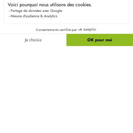
Les terrains à bâtir dans le secteur de
Fauville-en-
Caux
sont généralement spacieux, offrant des
surfaces variées qui permettent de concevoir des
maisons avec jardin. Il est courant de trouver des
parcelles de plusieurs centaines de mètres carrés,
idéales pour accueillir votre future maison.
Quels quartiers autour de Fauville-en-Caux sont
prisés pour la construction ?
Quel niveau de performance énergétique pour
les maisons RE2020 ?