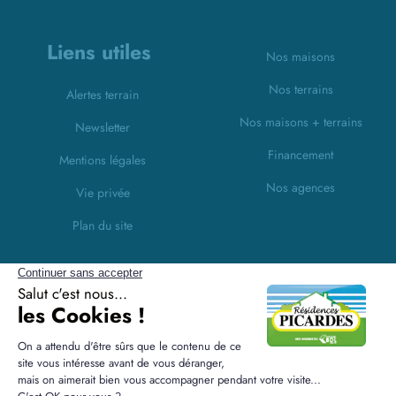
Liens utiles
Nos maisons
Nos terrains
Alertes terrain
Nos maisons + terrains
Newsletter
Financement
Mentions légales
Nos agences
Vie privée
Plan du site
Filiales