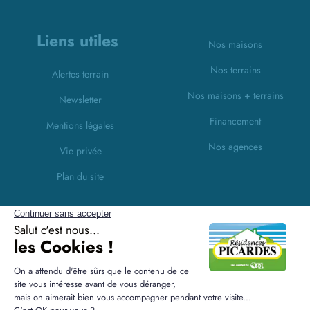
Liens utiles
Nos maisons
Nos terrains
Alertes terrain
Nos maisons + terrains
Newsletter
Financement
Mentions légales
Nos agences
Vie privée
Plan du site
Filiales