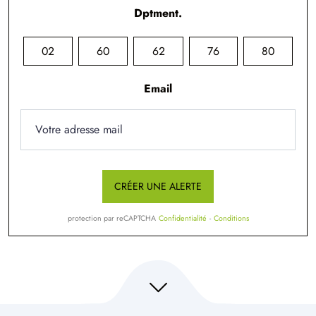
Dptment.
02
60
62
76
80
Email
CRÉER UNE ALERTE
protection par reCAPTCHA
Confidentialité
-
Conditions