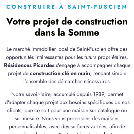
à
Flers-sur-Noye
(80160)
CONSTRUIRE À SAINT-FUSCIEN
5 OFFRES MAISON ET TERRAIN
Votre projet de construction
à
Fouilloy
(80800)
dans la Somme
1 OFFRE MAISON ET TERRAIN
à
Loeuilly
(80160)
Le marché immobilier local de Saint-Fuscien offre des
2 OFFRES MAISON ET TERRAIN
opportunités intéressantes pour les futurs propriétaires.
à
Longueau
(80330)
Résidences Picardes
s'engage à accompagner chaque
4 OFFRES MAISON ET TERRAIN
projet de
construction clé en main
, rendant simple
à
Moreuil
(80110)
l'ensemble des démarches nécessaires.
1 OFFRE MAISON ET TERRAIN
Notre savoir-faire, accumulé depuis 1989, permet
à
Plachy-Buyon
(80160)
d'adapter chaque projet aux besoins spécifiques de nos
1 OFFRE MAISON ET TERRAIN
clients, que ce soit pour une maison sur catalogue ou
à
Pont-Noyelles
(80115)
sur mesure. Nous vous proposons des maisons
3 OFFRES MAISON ET TERRAIN
personnalisables, avec des surfaces variées, afin de
à
Pont-de-Metz
(80480)