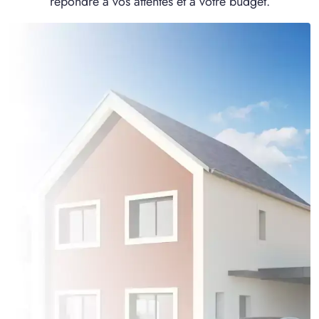
répondre à vos attentes et à votre budget.
1 OFFRE MAISON ET TERRAIN
à
Poulainville
(80260)
1 OFFRE MAISON ET TERRAIN
à
Quevauvillers
(80710)
1 OFFRE MAISON ET TERRAIN
à
Sains-en-Amiénois
(80680)
1 OFFRE MAISON ET TERRAIN
à
Saint-Sauflieu
(80160)
1 OFFRE MAISON ET TERRAIN
à
Salouël
(80480)
1 OFFRE MAISON ET TERRAIN
à
Seux
(80540)
1 OFFRE MAISON ET TERRAIN
à
Vecquemont
(80800)