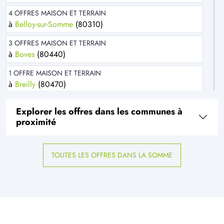
4 OFFRES MAISON ET TERRAIN
à
Belloy-sur-Somme
(80310)
3 OFFRES MAISON ET TERRAIN
à
Boves
(80440)
1 OFFRE MAISON ET TERRAIN
à
Breilly
(80470)
1 OFFRE MAISON ET TERRAIN
Explorer les offres dans les communes à
à
Chaussoy-Epagny
(80250)
proximité
4 OFFRES MAISON ET TERRAIN
à
Conty
(80160)
TOUTES LES OFFRES DANS LA SOMME
3 OFFRES MAISON ET TERRAIN
à
Daours
(80800)
1 OFFRE MAISON ET TERRAIN
à
Dommartin
(80440)
4 OFFRES MAISON ET TERRAIN