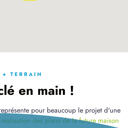
 + TERRAIN
lé en main !
 représente pour beaucoup le projet d'une
a
réalisation des plans de la future maison