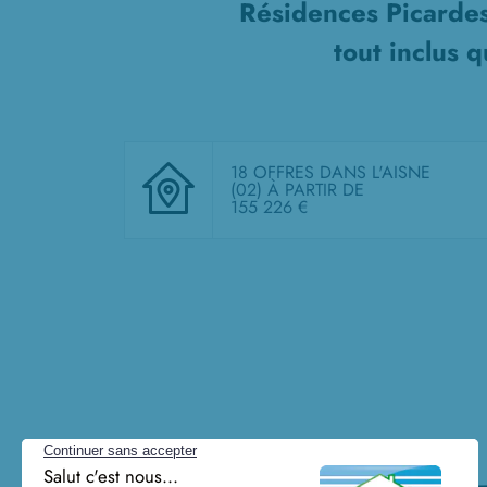
Résidences Picardes
tout inclus
qu
18 OFFRES DANS L'AISNE
(02)
À PARTIR DE
155 226 €