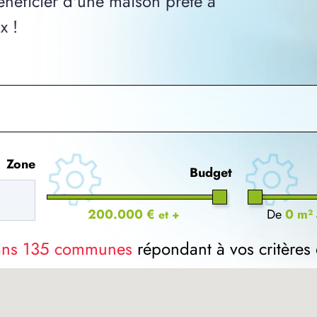
néficier d'une maison prête à
x !
Zone
Budget
200.000 €
De
0 m²
et +
dans 135 communes
répondant à vos critères