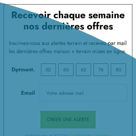
Recevoir chaque semaine
nos dernières offres
Inscrivez-vous aux alertes terrain et recevez par mail
les dernières offres maison + terrain mises en ligne.
Dptment.
02
60
62
76
80
Email
CRÉER UNE ALERTE
protection par reCAPTCHA
Confidentialité
-
Conditions