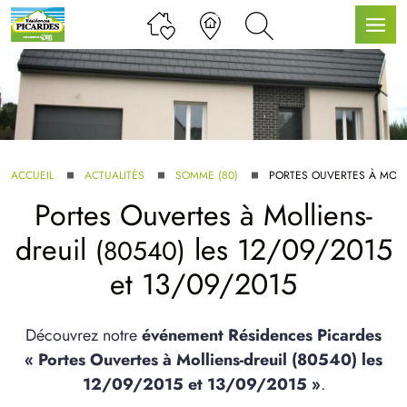
LLE GAMME
ACCUEIL
ACTUALITÉS
SOMME (80)
PORTES OUVERTES À MOLLI
Portes Ouvertes à
Molliens-
U SERVICE BDL EXTENSION
dreuil
les 12/09/2015
(80540)
et 13/09/2015
Découvrez notre
événement Résidences Picardes
« Portes Ouvertes à Molliens-dreuil (80540) les
UX ARTICLES
12/09/2015 et 13/09/2015 »
.