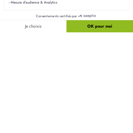
La RE2020 est la nouvelle réglementation environnementale qui
touche le secteur de la construction : tout savoir et ce qui la
différencie de la RT2012.
Faire construire sa maison :
tous nos conseils pour
réussir votre projet !
LIRE TOUS NOS CONSEILS