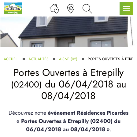
LLE GAMME
ACCUEIL
ACTUALITÉS
AISNE (02)
PORTES OUVERTES À ETREPI
Portes Ouvertes à
Etrepilly
U SERVICE BDL EXTENSION
du 06/04/2018 au
(02400)
08/04/2018
Découvrez notre
événement Résidences Picardes
« Portes Ouvertes à Etrepilly (02400) du
UX ARTICLES
06/04/2018 au 08/04/2018 »
.