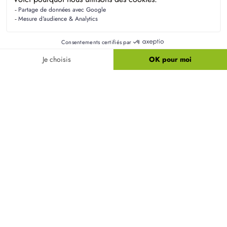
propriétaires
La RE2020 est la nouvelle réglementation environnementale qui
touche le secteur de la construction : tout savoir et ce qui la
différencie de la RT2012.
Faire construire sa maison :
tous nos conseils pour
réussir votre projet !
LIRE TOUS NOS CONSEILS