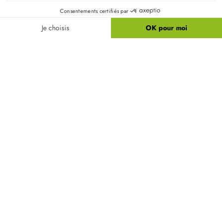
La RE2020 est la nouvelle réglementation environnementale qui
touche le secteur de la construction : tout savoir et ce qui la
différencie de la RT2012.
Faire construire sa maison :
tous nos conseils pour
réussir votre projet !
LIRE TOUS NOS CONSEILS