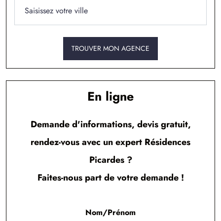
à
Ochancourt
(80210)
7 TERRAINS CONSTRUCTIBLES
à
Pendé
(80230)
TROUVER MON AGENCE
2 TERRAINS CONSTRUCTIBLES
à
Ponthoile
(80860)
1 TERRAIN CONSTRUCTIBLE
à
Quesnoy-le-Montant
(80132)
En ligne
1 TERRAIN CONSTRUCTIBLE
à
Saint-Blimont
(80960)
Demande d'informations, devis gratuit,
rendez-vous avec un expert Résidences
1 TERRAIN CONSTRUCTIBLE
à
Saint-Valery-sur-Somme
(80230)
Picardes ?
1 TERRAIN CONSTRUCTIBLE
Faites-nous part de votre demande !
à
Vironchaux
(80150)
Nom/Prénom