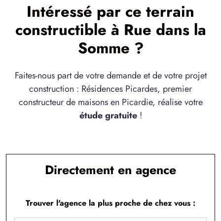
Intéressé par ce terrain
2 TERRAINS CONSTRUCTIBLES
à
Franleu
(80210)
constructible à Rue dans la
1 TERRAIN CONSTRUCTIBLE
Somme ?
à
Groffliers
(62600)
1 TERRAIN CONSTRUCTIBLE
Faites-nous part de votre demande et de votre projet
à
Lamotte-Buleux
(80150)
construction : Résidences Picardes, premier
2 TERRAINS CONSTRUCTIBLES
constructeur de maisons en Picardie, réalise votre
à
Lanchères
(80230)
étude gratuite
!
1 TERRAIN CONSTRUCTIBLE
à
Le Titre
(80132)
3 TERRAINS CONSTRUCTIBLES
à
Miannay
(80132)
Directement en agence
4 TERRAINS CONSTRUCTIBLES
à
Nampont
(80120)
Trouver l'agence la plus proche de chez vous :
1 TERRAIN CONSTRUCTIBLE