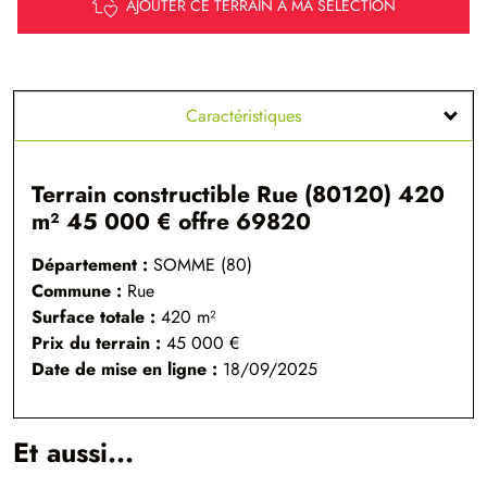
AJOUTER CE TERRAIN À MA SÉLECTION
Caractéristiques
Terrain constructible Rue (80120) 420
m² 45 000 € offre 69820
Département :
SOMME (80)
Commune :
Rue
Surface totale :
420
m²
Prix du terrain :
45 000 €
Date de mise en ligne :
18/09/2025
Et aussi...