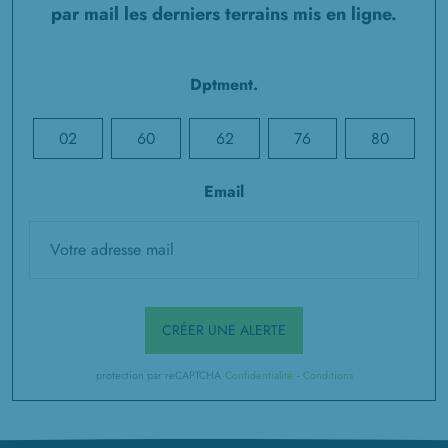
par mail les derniers terrains mis en ligne.
Dptment.
02
60
62
76
80
Email
CRÉER UNE ALERTE
protection par reCAPTCHA
Confidentialité
-
Conditions