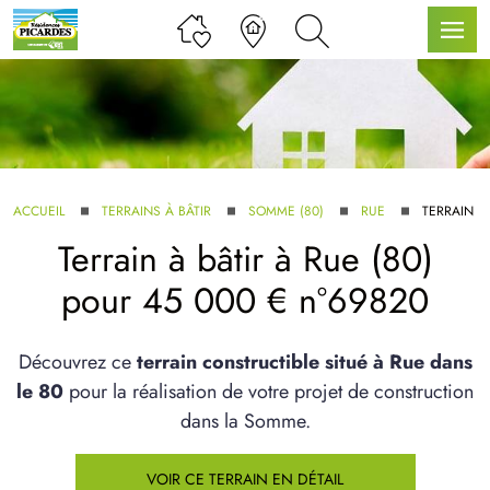
LLE GAMME
ACCUEIL
TERRAINS À BÂTIR
SOMME (80)
RUE
TERRAIN À
Terrain à bâtir à Rue (80)
U SERVICE BDL EXTENSION
pour 45 000 € n°69820
Découvrez ce
terrain constructible situé à Rue dans
le 80
pour la réalisation de votre projet de construction
dans la Somme.
UX ARTICLES
VOIR CE TERRAIN EN DÉTAIL