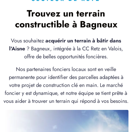
3 TERRAINS CONSTRUCTIBLES
à
Billy-sur-Aisne
(02200)
Trouvez un terrain
1 TERRAIN CONSTRUCTIBLE
constructible à Bagneux
à
Bitry
(60350)
1 TERRAIN CONSTRUCTIBLE
Vous souhaitez
acquérir un terrain à bâtir dans
à
Blérancourt
(02300)
l'Aisne
? Bagneux, intégrée à la CC Retz en Valois,
1 TERRAIN CONSTRUCTIBLE
offre de belles opportunités foncières.
à
Buzancy
(02200)
Nos partenaires fonciers locaux sont en veille
1 TERRAIN CONSTRUCTIBLE
permanente pour identifier des parcelles adaptées à
à
Caisnes
(60400)
votre projet de construction clé en main. Le marché
1 TERRAIN CONSTRUCTIBLE
foncier y est dynamique, et notre équipe se tient prête à
à
Chaillevois
(02000)
vous aider à trouver un terrain qui répond à vos besoins.
6 TERRAINS CONSTRUCTIBLES
à
Chaudun
(02200)
1 TERRAIN CONSTRUCTIBLE
à
Chauny
(02300)