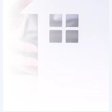
1 TERRAIN CONSTRUCTIBLE
à
Ploisy
(02200)
3 TERRAINS CONSTRUCTIBLES
à
Pommiers
(02200)
1 TERRAIN CONSTRUCTIBLE
à
Pontoise-lès-Noyon
(60400)
1 TERRAIN CONSTRUCTIBLE
à
Saint-Aubin
(02300)
2 TERRAINS CONSTRUCTIBLES
à
Saint-Bandry
(02290)
5 TERRAINS CONSTRUCTIBLES
à
Saint-Christophe-à-Berry
(02290)
3 TERRAINS CONSTRUCTIBLES
à
Saint-Gobain
(02410)
2 TERRAINS CONSTRUCTIBLES