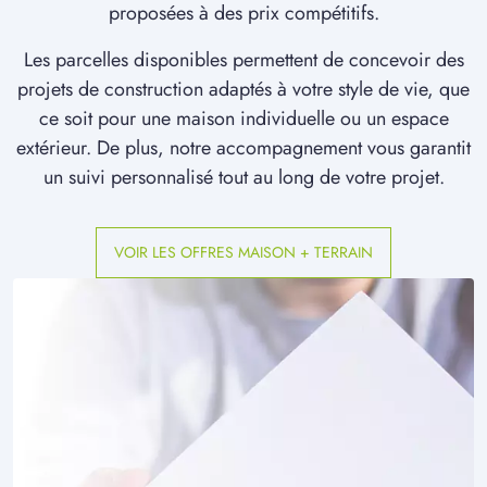
à
Marest-Dampcourt
(02300)
proposées à des prix compétitifs.
1 TERRAIN CONSTRUCTIBLE
Les parcelles disponibles permettent de concevoir des
à
Missy-sur-Aisne
(02880)
projets de construction adaptés à votre style de vie, que
1 TERRAIN CONSTRUCTIBLE
ce soit pour une maison individuelle ou un espace
à
Mondescourt
(60400)
extérieur. De plus, notre accompagnement vous garantit
un suivi personnalisé tout au long de votre projet.
2 TERRAINS CONSTRUCTIBLES
à
Montigny-Lengrain
(02290)
1 TERRAIN CONSTRUCTIBLE
VOIR LES OFFRES MAISON + TERRAIN
à
Morsain
(02290)
2 TERRAINS CONSTRUCTIBLES
à
Nampcel
(60400)
1 TERRAIN CONSTRUCTIBLE
à
Ognes
(02300)
3 TERRAINS CONSTRUCTIBLES
à
Pinon
(02320)