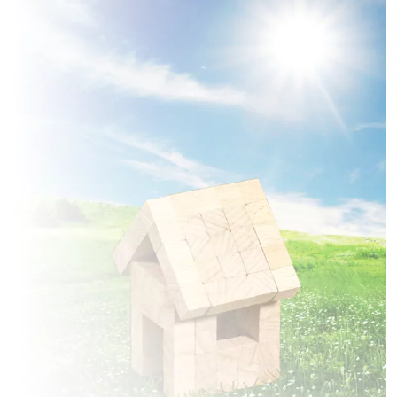
2 TERRAINS CONSTRUCTIBLES
à
Chauny
(02300)
1 TERRAIN CONSTRUCTIBLE
à
Chavignon
(02000)
2 TERRAINS CONSTRUCTIBLES
à
Chivres-Val
(02880)
1 TERRAIN CONSTRUCTIBLE
à
Ciry-Salsogne
(02220)
2 TERRAINS CONSTRUCTIBLES
à
Condé-sur-Aisne
(02370)
2 TERRAINS CONSTRUCTIBLES
à
Coucy-la-Ville
(02380)
2 TERRAINS CONSTRUCTIBLES
à
Croutoy
(60350)