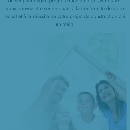
de simplifier votre projet. Grâce à notre savoir-faire,
1 TERRAIN CONSTRUCTIBLE
vous pouvez être serein quant à la conformité de votre
à
Venizel
(02200)
achat et à la réussite de votre projet de construction clé
1 TERRAIN CONSTRUCTIBLE
en main.
à
Vic-sur-Aisne
(02290)
2 TERRAINS CONSTRUCTIBLES
à
Viry-Noureuil
(02300)