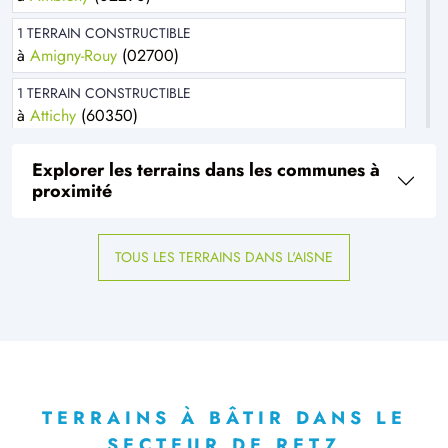
1 TERRAIN CONSTRUCTIBLE
à
Amigny-Rouy
(02700)
1 TERRAIN CONSTRUCTIBLE
à
Attichy
(60350)
1 TERRAIN CONSTRUCTIBLE
Explorer les terrains dans les communes à
à
Baboeuf
(60400)
proximité
3 TERRAINS CONSTRUCTIBLES
à
Barisis
(02700)
TOUS LES TERRAINS DANS L'AISNE
2 TERRAINS CONSTRUCTIBLES
à
Belleu
(02200)
1 TERRAIN CONSTRUCTIBLE
à
Bertaucourt-Epourdon
(02800)
1 TERRAIN CONSTRUCTIBLE
à
Bichancourt
(02300)
TERRAINS À BÂTIR DANS LE
SECTEUR DE RETZ