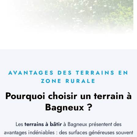
43 TERRAINS CONSTRUCTIBLES
à
Crouy
(02880)
1 TERRAIN CONSTRUCTIBLE
à
Cuts
(60400)
3 TERRAINS CONSTRUCTIBLES
à
Deuillet
(02700)
3 TERRAINS CONSTRUCTIBLES
à
Fourdrain
(02870)
AVANTAGES DES TERRAINS EN
2 TERRAINS CONSTRUCTIBLES
ZONE RURALE
à
Hautefontaine
(60350)
Pourquoi choisir un terrain à
2 TERRAINS CONSTRUCTIBLES
à
Jaulzy
(60350)
Bagneux ?
1 TERRAIN CONSTRUCTIBLE
à
Juvigny
(02880)
Les
terrains à bâtir
à Bagneux présentent des
1 TERRAIN CONSTRUCTIBLE
avantages indéniables : des surfaces généreuses souvent