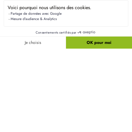
Investir dans une maison neuve à
Herbécourt
permet d'espérer une plus-value intéressante,
notamment grâce à la qualité des constructions et
à l'attrait croissant de la région. De plus, une
maison respectant les normes RE2020 est plus
valorisée sur le marché.
Quels avantages la norme RE2020 apporte-t-elle
pour ma maison ?
Quelles sont les contraintes d'urbanisme à
prendre en compte à Herbécourt ?