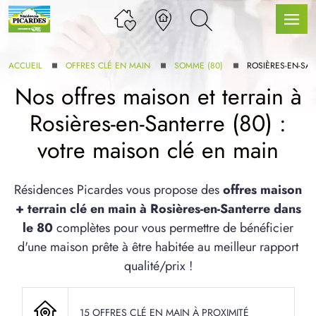
ACCUEIL
OFFRES CLÉ EN MAIN
SOMME (80)
ROSIÈRES-EN-SA
Nos offres maison et terrain à
Rosières-en-Santerre (80) :
LLE GAMME
votre maison clé en main
U SERVICE BDL EXTENSION
Résidences Picardes vous propose des
offres maison
+ terrain clé en main à Rosières-en-Santerre dans
le 80
complètes pour vous permettre de bénéficier
d'une maison prête à être habitée au meilleur rapport
qualité/prix !
UX ARTICLES
15 OFFRES CLÉ EN MAIN À PROXIMITÉ