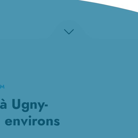
KM
à Ugny-
s environs