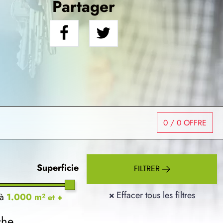
Partager
0
/ 0 OFFRE
Superficie
FILTRER
×
Effacer tous les filtres
à
1.000 m²
et +
che.