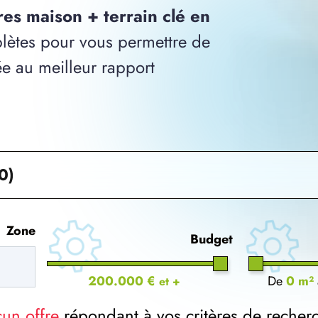
res maison + terrain clé en
ètes pour vous permettre de
ée au meilleur rapport
0)
Zone
Budget
200.000 €
De
0 m²
et +
cun offre
répondant à vos critères de recher