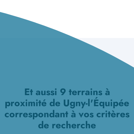
Et aussi 9 terrains à
proximité de Ugny-l'Équipée
correspondant à vos critères
de recherche