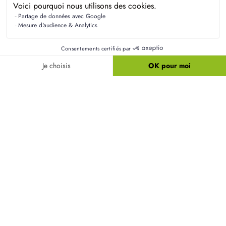
Liens utiles
Nos maisons
Nos terrains
Alertes terrain
Nos maisons + terrains
Newsletter
Financement
Mentions légales
Nos agences
Vie privée
Plan du site
Filiales