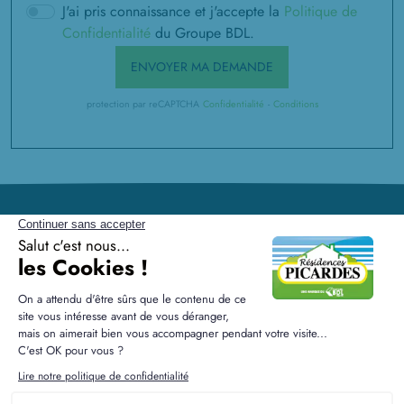
J'ai pris connaissance et j'accepte la
Politique de
Confidentialité
du Groupe BDL.
ENVOYER MA DEMANDE
protection par reCAPTCHA
Confidentialité
-
Conditions
Résidences Picardes est le 1er constructeur régional de
maisons individuelles dans la Picardie