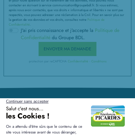
et pour toute question sur le traitement de vos données, vous pouvez nous
contacter en écrivant à service communication@groupebdl.fr. Si vous estimez,
après nous avoir contactés, que vos droits « informatique et libertés » ne sont pas
respectés, vous pouvez adresser une réclamation à la Cnil. Pour en savoir plus sur
la gestion de vos données et vos droits, consultez notre
Politique de
Confidentialité
.
J'ai pris connaissance et j'accepte la
Politique de
Confidentialité
du Groupe BDL.
ENVOYER MA DEMANDE
protection par reCAPTCHA
Confidentialité
-
Conditions