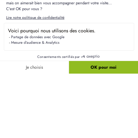
Résidences Picardes est le 1er constructeur régional de
maisons individuelles dans la Picardie
Liens utiles
Nos maisons
Nos terrains
Alertes terrain
Nos maisons + terrains
Newsletter
Financement
Mentions légales
Nos agences
Vie privée
Plan du site
Filiales