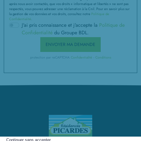
après nous avoir contactés, que vos droits « informatique et libertés » ne sont pas
respectés, vous pouvez adresser une réclamation à la Cnil. Pour en savoir plus sur
la gestion de vos données et vos droits, consultez notre
Politique de
Confidentialité
.
J'ai pris connaissance et j'accepte la
Politique de
Confidentialité
du Groupe BDL.
ENVOYER MA DEMANDE
protection par reCAPTCHA
Confidentialité
-
Conditions