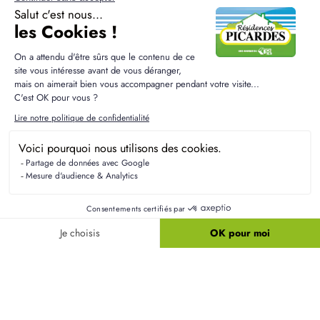
Résidences Picardes est le 1er constructeur régional de
maisons individuelles dans la Picardie
Liens utiles
Nos maisons
Nos terrains
Alertes terrain
Nos maisons + terrains
Newsletter
Financement
Mentions légales
Nos agences
Vie privée
Plan du site
Filiales