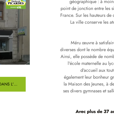
Résidences Picardes WARLU
géographique : à moins 
point de jonction entre les 
38 Route Nationale 1
France. Sur les hauteurs de 
60 430 Warluis
03 44 03 37 39
La ville conserve les a
Méru œuvre à satisfaire
diverses dont le nombre équ
Ainsi, elle possède de no
l'école maternelle au ly
d'accueil aux tou
également leur bonheur gr
la Maison des Jeunes, à d
NOS AGENCES RÉSIDENCES PICARDES DANS L'OISE
ses divers gymnases et sal
Avec plus de 37 a