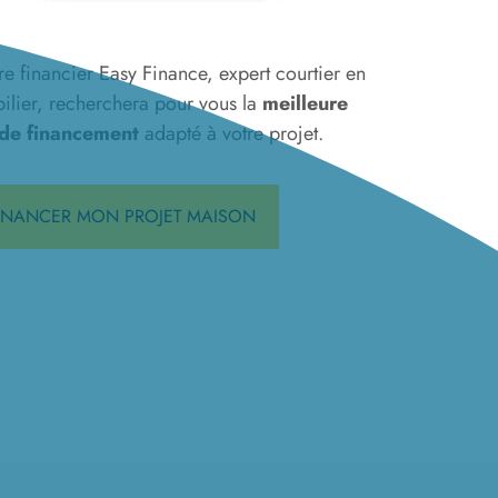
re financier Easy Finance, expert courtier en
ilier, recherchera pour vous la
meilleure
 de financement
adapté à votre projet.
INANCER MON PROJET MAISON