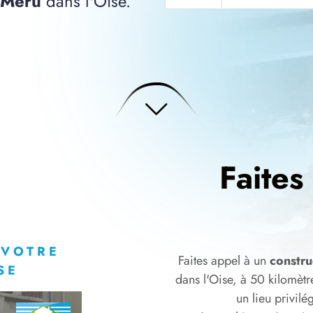
 Méru
dans l'Oise.
Faites
 VOTRE
Faites appel à un
constru
SE
dans l'Oise, à 50 kilomèt
un lieu privilé