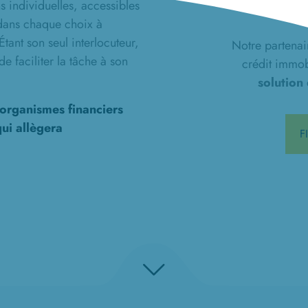
 individuelles, accessibles
 dans chaque choix à
 Étant son seul interlocuteur,
Notre partenai
e faciliter la tâche à son
crédit immob
solution
organismes financiers
ui allègera
F