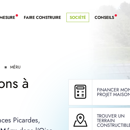
-MESURE
FAIRE CONSTRUIRE
SOCIÉTÉ
CONSEILS
NOUVEAU SERVICE BDL EXTENSION
NOUVE
)
MÉRU
ons à
FINANCER MO
PROJET MAISO
TROUVER UN
nces Picardes,
TERRAIN
CONSTRUCTIBL