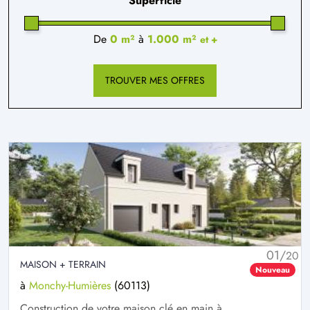
Superficie
De
0 m²
à
1.000 m²
et +
TROUVER MES OFFRES
01/
20
MAISON + TERRAIN
Nouveau
à
Monchy-Humières
(60113)
Construction de votre maison clé en main à