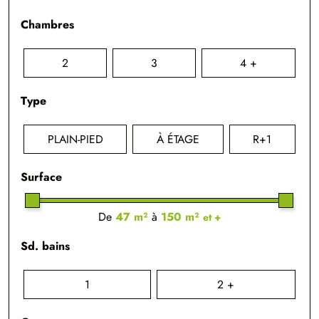
Chambres
2
3
4 +
Type
PLAIN-PIED
À ÉTAGE
R+1
Surface
De
47 m²
à
150 m²
et +
Sd. bains
1
2 +