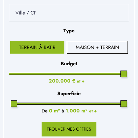
Type
TERRAIN À BÂTIR
MAISON + TERRAIN
Budget
200.000 €
et +
Superficie
De
0 m²
à
1.000 m²
et +
TROUVER MES OFFRES