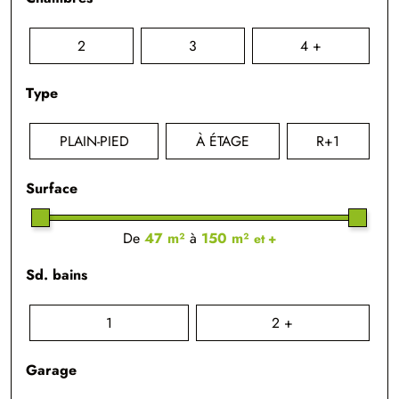
2
3
4 +
Type
PLAIN-PIED
À ÉTAGE
R+1
Surface
De
47 m²
à
150 m²
et +
Sd. bains
1
2 +
Garage