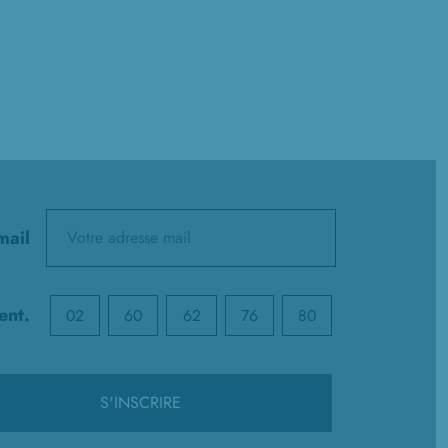
mail
ent.
02
60
62
76
80
S'INSCRIRE