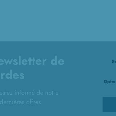
newsletter de
E
ardes
Dptm
restez informé de notre
 dernières offres