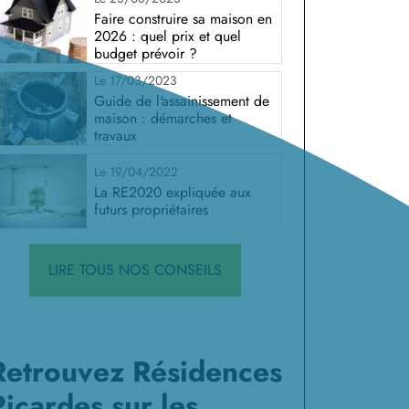
Faire construire sa maison en
2026 : quel prix et quel
budget prévoir ?
Le 17/03/2023
Guide de l'assainissement de
maison : démarches et
travaux
Le 19/04/2022
La RE2020 expliquée aux
futurs propriétaires
LIRE TOUS NOS CONSEILS
Retrouvez Résidences
Picardes sur les