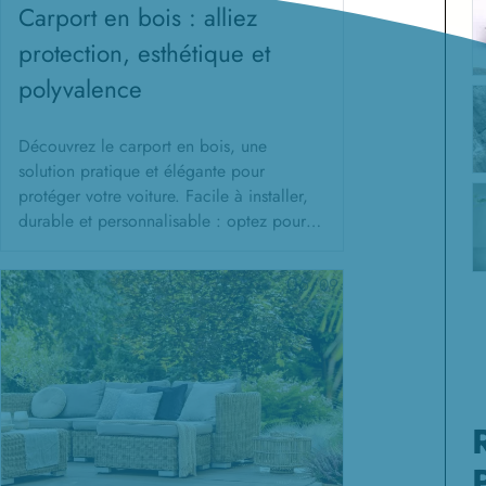
Carport en bois : alliez
protection, esthétique et
polyvalence
Découvrez le carport en bois, une
solution pratique et élégante pour
protéger votre voiture. Facile à installer,
durable et personnalisable : optez pour
l'harmonie et le style !
06/
09