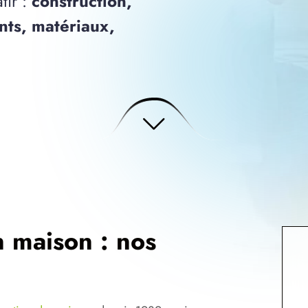
tir :
construction,
ts, matériaux,
n maison : nos