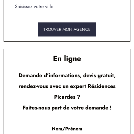
à
Menneville
(62240)
1 TERRAIN CONSTRUCTIBLE
à
Quesques
(62240)
TROUVER MON AGENCE
1 TERRAIN CONSTRUCTIBLE
à
Rebergues
(62850)
2 TERRAINS CONSTRUCTIBLES
à
Rinxent
(62720)
En ligne
1 TERRAIN CONSTRUCTIBLE
à
Saint-Léonard
(62360)
Demande d'informations, devis gratuit,
rendez-vous avec un expert Résidences
1 TERRAIN CONSTRUCTIBLE
à
Saint-Martin-Boulogne
(62280)
Picardes ?
1 TERRAIN CONSTRUCTIBLE
Faites-nous part de votre demande !
à
Sangatte
(62231)
3 TERRAINS CONSTRUCTIBLES
à
Wierre-Effroy
(62720)
Nom/Prénom