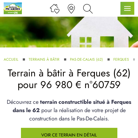
LLE GAMME
ACCUEIL
TERRAINS À BÂTIR
PAS-DE-CALAIS (62)
FERQUES
Terrain à bâtir à Ferques (62)
U SERVICE BDL EXTENSION
pour 96 980 € n°60759
Découvrez ce
terrain constructible situé à Ferques
dans le 62
pour la réalisation de votre projet de
construction dans le Pas-De-Calais.
UX ARTICLES
VOIR CE TERRAIN EN DÉTAIL