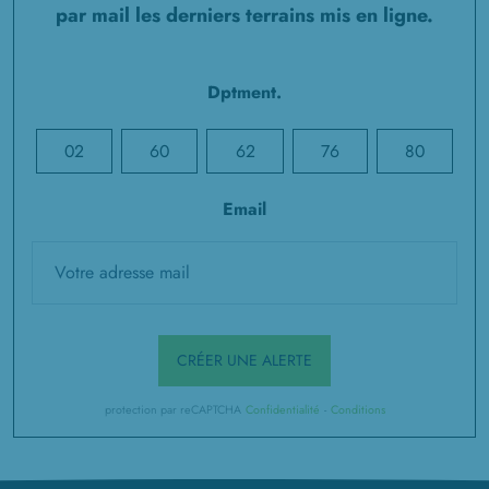
par mail les derniers terrains mis en ligne.
Dptment.
02
60
62
76
80
Email
CRÉER UNE ALERTE
protection par reCAPTCHA
Confidentialité
-
Conditions