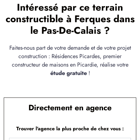
Intéressé par ce terrain
1 TERRAIN CONSTRUCTIBLE
à
Fiennes
(62132)
constructible à Ferques dans
1 TERRAIN CONSTRUCTIBLE
le Pas-De-Calais ?
à
Hardinghen
(62132)
4 TERRAINS CONSTRUCTIBLES
Faites-nous part de votre demande et de votre projet
à
Hesdin-l'Abbé
(62360)
construction : Résidences Picardes, premier
1 TERRAIN CONSTRUCTIBLE
constructeur de maisons en Picardie, réalise votre
à
La Capelle-lès-Boulogne
(62360)
étude gratuite
!
2 TERRAINS CONSTRUCTIBLES
à
Licques
(62850)
2 TERRAINS CONSTRUCTIBLES
à
Marck
(62730)
Directement en agence
2 TERRAINS CONSTRUCTIBLES
à
Marquise
(62250)
Trouver l'agence la plus proche de chez vous :
2 TERRAINS CONSTRUCTIBLES