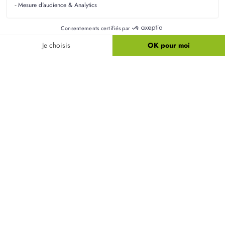
Liens utiles
Nos maisons
Nos terrains
Alertes terrain
Nos maisons + terrains
Newsletter
Financement
Mentions légales
Nos agences
Vie privée
Plan du site
Filiales