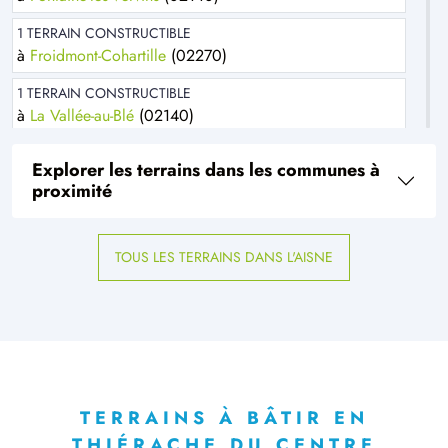
1 TERRAIN CONSTRUCTIBLE
à
Froidmont-Cohartille
(02270)
1 TERRAIN CONSTRUCTIBLE
à
La Vallée-au-Blé
(02140)
1 TERRAIN CONSTRUCTIBLE
Explorer les terrains dans les communes à
à
Laigny
(02140)
proximité
1 TERRAIN CONSTRUCTIBLE
à
Le Hérie-la-Viéville
(02120)
TOUS LES TERRAINS DANS L'AISNE
2 TERRAINS CONSTRUCTIBLES
à
Marle
(02250)
1 TERRAIN CONSTRUCTIBLE
à
Marly-Gomont
(02120)
1 TERRAIN CONSTRUCTIBLE
à
Pierrepont
(02350)
TERRAINS À BÂTIR EN
THIÉRACHE DU CENTRE