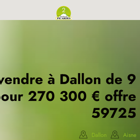
2
 vendre à Dallon de 9
our 270 300 € offre
59725
Dallon
Aisne