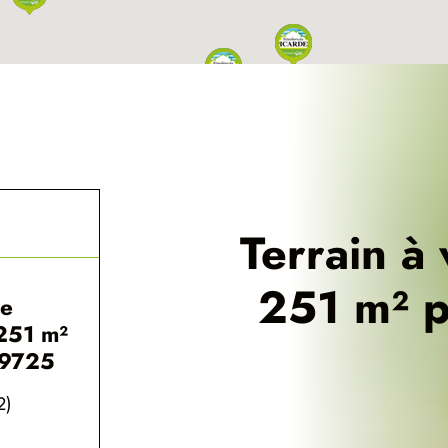
Terrain à
251 m² p
le
251 m²
59725
2)