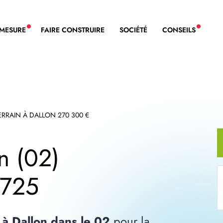
-MESURE
FAIRE CONSTRUIRE
SOCIÉTÉ
CONSEILS
NOUVEAU SERVICE BDL EXTENSION
NOUVE
ERRAIN À DALLON 270 300 €
on (02)
9725
é à Dallon dans le 02
pour la