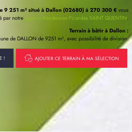
 de 9 251 m² situé à Dallon (02680) à 270 300 €
vous
é par notre
agence Résidences Picardes SAINT QUENTIN
.
Terrain à bâtir à Dallon :
mmune de DALLON de 9251 m², avec possibilité de division.
E !
AJOUTER CE TERRAIN À MA SÉLECTION