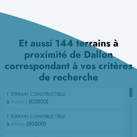
Et aussi 144 terrains à
proximité de Dallon
correspondant à vos critères
de recherche
1 TERRAIN CONSTRUCTIBLE
à
Achery
(02800)
1 TERRAIN CONSTRUCTIBLE
à
Athies
(80200)