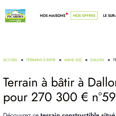
NOS MAISONS
NOS OFFRES
LE SUR
NOUVELLE GAMME
ACCUEIL
TERRAINS À BÂTIR
AISNE (02)
DALLON
T
Terrain à bâtir à Dall
pour 270 300 € n°5
Découvrez ce
terrain constructible situ