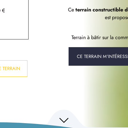
²
Ce
terrain constructible
 €
est propos
Terrain à bâtir sur la co
CE TERRAIN M'INTÉRESS
 TERRAIN